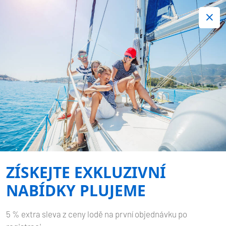
+420 720 755 085
Kontakt:
Spousta zajímavých last minute nabídek.
Objednejte nyní!
Nezávazná rezervace
-
SUN ODYSSEY 349
MARIE
Domů
Zpět na výsledky hledání
Sun Odyssey 349 Marie
ZÍSKEJTE EXKLUZIVNÍ
NABÍDKY PLUJEME
5 % extra sleva z ceny lodě na první objednávku po