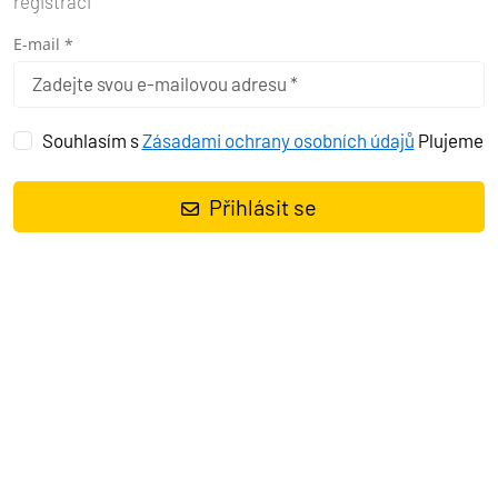
registraci
E-mail *
Souhlasím s
Zásadami ochrany osobních údajů
Plujeme
Přihlásit se
Plachetnice
Sun Odyssey 349 Marie
, rok spuštění na vodu
2018
kotví v marině
Pula – Marina Veruda, Istrie (Chorvatsko),
Chorvatsko
. Počet kajut:
2
, může ubytovat celkem:
4 + 1
a má
toalet:
1
. Povlečení a kuchyňské vybavení jsou zahrnuty v ceně.
Charter:
First-Class-Sailing d.o.o.