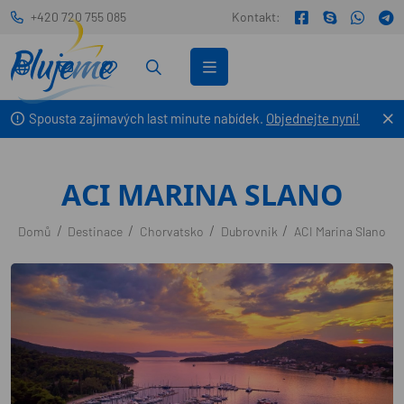
+420 720 755 085
Kontakt:
Spousta zajímavých last minute nabídek.
Objednejte nyní!
ACI MARINA SLANO
Domů
Destinace
Chorvatsko
Dubrovnik
ACI Marina Slano
ZÍSKEJTE EXKLUZIVNÍ
NABÍDKY PLUJEME
5 % extra sleva z ceny lodě na první objednávku po
registraci