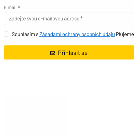
registraci
E-mail *
Souhlasím s
Zásadami ochrany osobních údajů
Plujeme
Přihlásit se
Jachting na Sporadách nabízí jedinečnou kombinaci přírodních
krás, živé kultury a vynikajících jachtařských podmínek. Tato
skupina ostrovů v severní části Egejského moře zahrnuje ostrovy
Skiathos, Skopelos, Alonissos a Skyros, z nichž každý nabízí
odlišné atrakce a zážitky.
KLÍČOVÉ
DESTINACE
Skiathos
: Skiathos je známý
svou živou atmosférou a