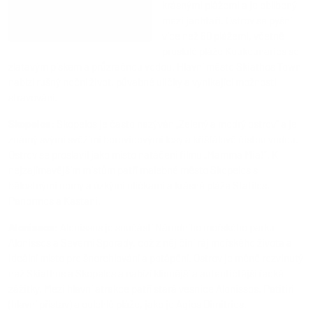
krásnými plážemi a je oblíbený
mezi jachtaři. Ostrov se pyšní
více než 60 plážemi, včetně
proslulé pláže Koukounaries se
zlatavým pískem a průzračnou vodou. Hlavní město Skiathos Town
nabízí rušný noční život, půvabné uličky a vynikající možnosti
stravování.
Skopelos
: Skopelos je často nazýván „Zelený a modrý ostrov“ a je
známý svými svěžími borovicovými lesy a křišťálově čistou vodou.
Ostrov se proslavil jako místo natáčení filmu „Mamma Mia!“. K
nejzajímavějším místům patří malebné město Skopelos s
bělostnými domy a úzkými uličkami a krásné pláže Stafilos,
Panormos a Kastani.
Alonissos
: Alonissos je součástí Národního mořského parku
Alonissos a Severní Sporady, což z něj činí ráj mořského života a
ideální místo pro šnorchlování a potápění. Ostrov je méně rozvinutý
než Skiathos a Skopelos a nabízí klidnější a autentičtější řecké
zážitky. Mezi hlavní atrakce patří stará vesnice Alonissos, Patitiri
(hlavní přístav) a odlehlé pláže, jako je Agios Dimitrios.