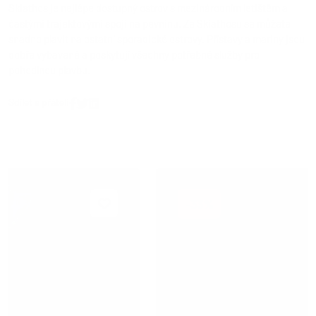
Skiathos je nejlépe dostupný ostrov s mezinárodním letištěm a
častými trajektovými spoji na pevninu. Ze Skiathosu se můžete
snadno plavit na ostatní sporadické ostrovy. Přístavy a mariny jsou
dobře vybavené a poskytují všechny potřebné služby pro
pohodlnou plavbu.
Sdílet s přáteli
-33%