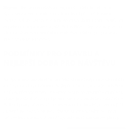
Skyros
: Skyros je největší, ale nejméně turistický ostrov na
Sporadách a nabízí jedinečnou kombinaci přírodních krás a
tradiční kultury. Ostrov je známý svými divokými koňmi, tradičními
skyrskými domy a krásnou pláží Molos. Město Skyros s labyrintem
uliček a půvabnými náměstími je skvělým místem pro poznávání
místních tradic a řemesel.
PODMÍNKY PRO PLAVBU A
NEJLEPŠÍ DOBA PRO NÁVŠTĚVU
Na Sporadách panuje středomořské klima s teplými a suchými léty
a mírnými a vlhkými zimami. Nejlepší doba pro plavbu je od května
do října, přičemž červenec a srpen jsou nejvýznamnějšími měsíci.
Oblast je známá příznivými podmínkami pro plachtění, neboť větry
Meltemi poskytují stálý vítr ze severu, což je ideální pro začínající i
zkušené jachtaře. Vody jsou obvykle klidné a vzdálenosti mezi
ostrovy jsou krátké, což umožňuje pohodové jednodenní plavby.