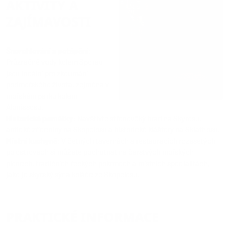
AKTIVITY A
ZAJÍMAVOSTI
Šnorchlování a potápění
:
Průzračné vody kolem Sporad
jsou ideální pro zkoumání
podmořského života, zejména v
mořském parku kolem
Alonissosu.
Historické památky
: Navštivte středověký hrad na Skyrosu,
antické zříceniny na Skopelosu a historické kláštery na Skiathosu.
Místní kuchyně
: V četných tavernách a restauracích rozesetých
po ostrovech si můžete pochutnat na čerstvých mořských
plodech, tradičních řeckých pokrmech a místních specialitách,
jako je skyrský sýr a koláče ze Skopelosu.
PRAKTICKÉ INFORMACE