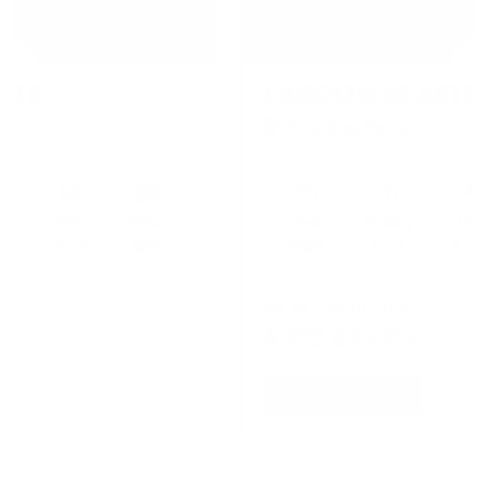
LAGOON 46
ASTRAEUS
Skiathos, Řecko
Délka
Rok
Kabiny
Osoby
WC
47 ft
2023
4 + 2
8 + 2 + 2
4 + 1
03.10. - 10.10.2026
4.722 €
7.100 €
Detaily jachty