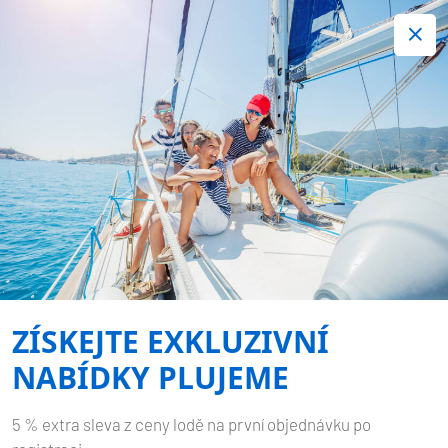
+420 720 755 085
Kontakt:
Spousta zajímavých last minute nabídek.
Objednejte nyní!
DUBROVNIK
Domů
Destinace
Chorvatsko
Dubrovnik
ZÍSKEJTE EXKLUZIVNÍ
NABÍDKY PLUJEME
5 % extra sleva z ceny lodě na první objednávku po