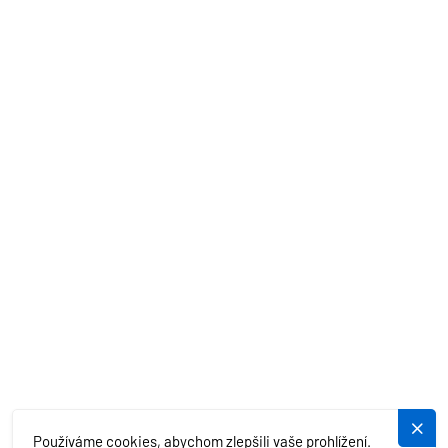
PRONÁJEM LODÍ
AKČNÍ NABÍDKY
STŘEDOZEMNÍ MOŘE
EXOTIKA
SLUŽBY
PLUJEME.CZ
Používáme cookies, abychom zlepšili vaše prohlížení.