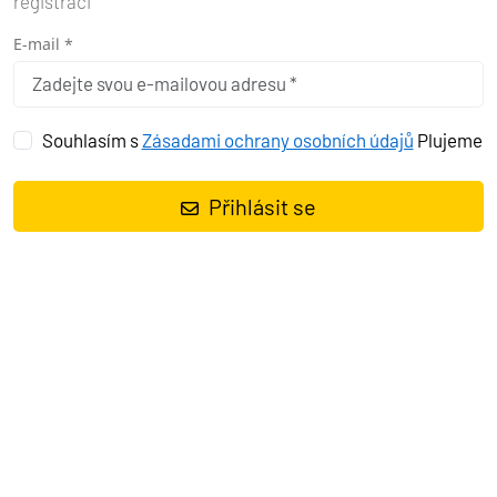
registraci
E-mail *
Souhlasím s
Zásadami ochrany osobních údajů
Plujeme
MARINY V REGIONU DUBROVNÍK
Přihlásit se
Region Dubrovník, nacházející se na jihu Chorvatska, nabízí řadu
vysoce kvalitních marin ideálních pro milovníky plachtění a
jachtingu. Tento malebný region je obklopen nádhernými ostrovy,
historickými památkami a křišťálově čistým Jaderským mořem,
což z něj činí atraktivní destinaci pro námořníky.
Mariny v této oblasti poskytují vynikající služby, pohodlné kotvení a
snadný přístup k atrakcím Dubrovníku, což z nich dělá perfektní
základnu pro objevování tohoto kouzelného regionu.