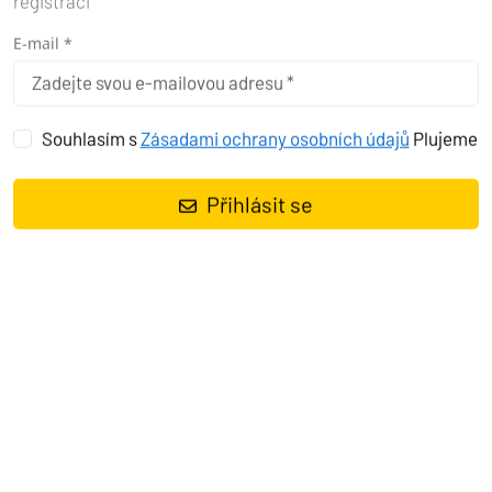
registraci
E-mail *
Souhlasím s
Zásadami ochrany osobních údajů
Plujeme
Přihlásit se
Základní pojištění lodí je nezbytností pro každého jachtaře. Toto
pojištění obvykle zahrnuje ochranu proti škodám způsobeným
kolizí, krádeží nebo vandalismem, a pokrývá také náklady na
opravu nebo výměnu poškozené lodi. Kromě toho základní pojištění
často zahrnuje odpovědnost za škody způsobené třetím stranám.
Tato ochrana přináší klid mysli a umožňuje vychutnat si plavbu bez
obav o nečekané události.
Představte si, že dojde k nehodě a vaše loď poškodí jinou plavidlo.
Bez základního pojištění byste museli nést všechny náklady sami,
což by mohlo být finančně zničující.
Pojištění Boatsafe
vám
pokryje nejen náklady na opravu, ale také
ochrání vás před
finančními ztrátami
. Tento druh pojištění je proto klíčový pro