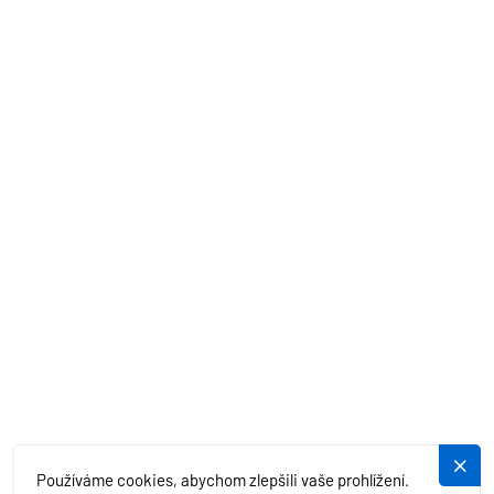
PRONÁJEM LODÍ
AKČNÍ NABÍDKY
STŘEDOZEMNÍ MOŘE
EXOTIKA
SLUŽBY
PLUJEME.CZ
Používáme cookies, abychom zlepšili vaše prohlížení.