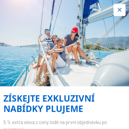
+420 720 755 085
Kontakt:
Spousta zajímavých last minute nabídek.
Objednejte nyní!
ZPROSTŘEDKOVÁNÍ
POJIŠTĚNÍ BOATSAFE
Domů
Služby
Zprostředkování pojištění Boatsafe
ZÍSKEJTE EXKLUZIVNÍ
NABÍDKY PLUJEME
5 % extra sleva z ceny lodě na první objednávku po