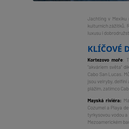
Jachting v Mexiku 
kulturních zážitků.
luxusu i dobrodružst
KLÍČOVÉ 
Kortezovo moře
: 
"akváriem světa" d
Cabo San Lucas. Můž
jsou velryby, delfín
plážím, zatímco Cab
Mayská riviéra:
May
Cozumel a Playa de
tyrkysovou vodou a
Mezoamerickém bari