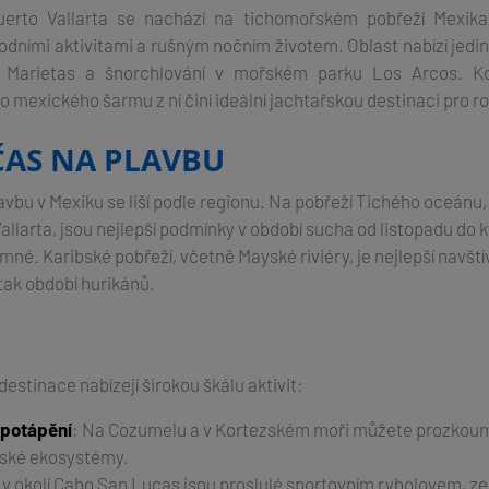
uerto Vallarta se nachází na tichomořském pobřeží Mexik
odními aktivitami a rušným nočním životem. Oblast nabízí jedine
ů Marietas a šnorchlování v mořském parku Los Arcos. K
ho mexického šarmu z ní činí ideální jachtařskou destinaci pro ro
ČAS NA PLAVBU
avbu v Mexiku se liší podle regionu. Na pobřeží Tichého oceánu
Vallarta, jsou nejlepší podmínky v období sucha od listopadu do 
jemné. Karibské pobřeží, včetně Mayské riviéry, je nejlepší navští
tak období hurikánů.
estinace nabízejí širokou škálu aktivit:
 potápění
: Na Cozumelu a v Kortezském moři můžete prozkoum
ské ekosystémy.
 v okolí Cabo San Lucas jsou proslulé sportovním rybolovem, z