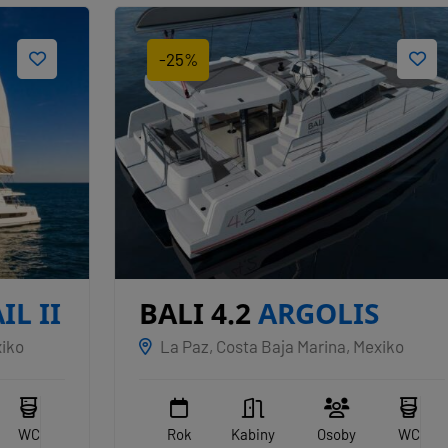
-25%
BALI 4.2
ARGOLIS
La Paz, Costa Baja Marina, Mexiko
Rok
Kabiny
Osoby
WC