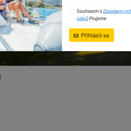
Souhlasím s
Zásadami oc
údajů
Plujeme
Přihlásit se