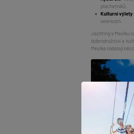
plachetníků.
Kulturní výlety
vesnicích.
Jachting v Mexiku c
dobrodružství a kul
Mexika nabízejí něc