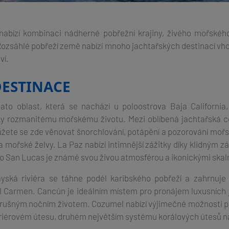
nabízí kombinaci nádherné pobřežní krajiny, živého mořskéh
 Rozsáhlé pobřeží země nabízí mnoho jachtařských destinací vh
ví.
DESTINACE
Tato oblast, která se nachází u poloostrova Baja California
íky rozmanitému mořskému životu. Mezi oblíbená jachtařská ce
ete se zde věnovat šnorchlování, potápění a pozorování mořs
i a mořské želvy. La Paz nabízí intimnější zážitky díky klidný
o San Lucas je známé svou živou atmosférou a ikonickými skaln
ská riviéra se táhne podél karibského pobřeží a zahrnuje
l Carmen. Cancún je ideálním místem pro pronájem luxusních 
 rušným nočním životem. Cozumel nabízí výjimečné možnosti p
érovém útesu, druhém největším systému korálových útesů na