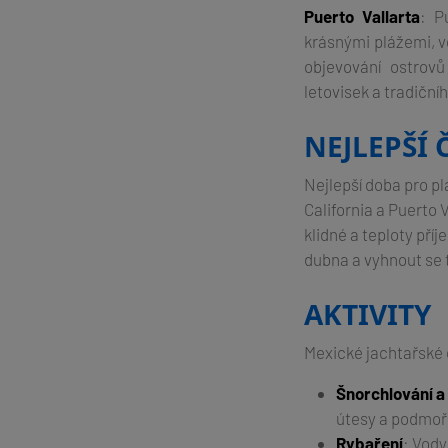
Puerto Vallarta
: P
krásnými plážemi, v
objevování ostrov
letovisek a tradiční
NEJLEPŠÍ 
Nejlepší doba pro pl
California a Puerto 
klidné a teploty pří
dubna a vyhnout se 
AKTIVITY
Mexické jachtařské d
Šnorchlování a
útesy a podmoř
Rybaření
: Vody