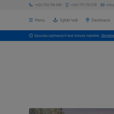
+420 720 755 085
+420 777 170 276
info
Menu
Výběr lodí
Destinace
Spousta zajímavých last minute nabídek.
Objedne