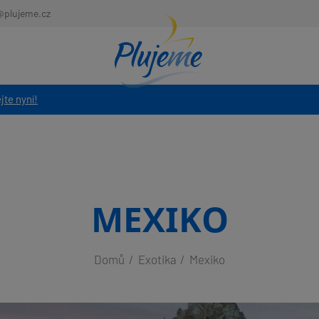
@plujeme.cz
jte nyní!
MEXIKO
Domů
Exotika
Mexiko