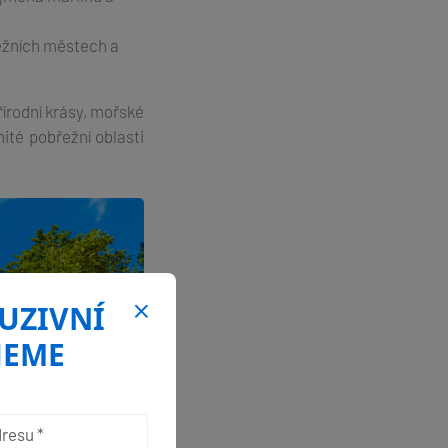
řežních městech a
írodní krásy, mořské
ité pobřežní oblasti
LUZIVNÍ
JEME