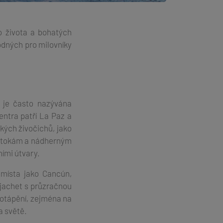
o života a bohatých
odných pro milovníky
, je často nazývána
ntra patří La Paz a
kých živočichů, jako
m zátokám a nádherným
ími útvary.
 místa jako Cancún,
jachet s průzračnou
otápění, zejména na
 světě.