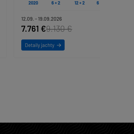
2020
6 + 2
12 + 2
6 + 2
2022
12.09. - 19.09.2026
10.10. - 
7.761 €
9.130 €
3.96
Detaily jachty
Detaily