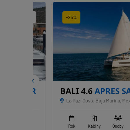
-25%
BEAR
BALI 4.6
APRES SAIL II
xiko
La Paz, Costa Baja Marina, Mexiko
WC
Rok
Kabiny
Osoby
WC