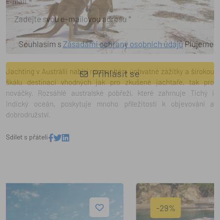
registraci
E-mail *
Souhlasím s
Zásadami ochrany osobních údajů
Plujeme
Jachting v Austrálii nabízí rozmanité a úchvatné zážitky a širokou
škálu destinací vhodných jak pro zkušené jachtaře, tak pro
Přihlásit se
nováčky. Rozsáhlé australské pobřeží, které zahrnuje Tichý i
Indický oceán, poskytuje mnoho příležitostí k objevování a
dobrodružství.
Sdílet s přáteli
-29%