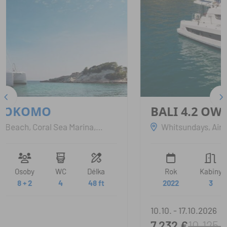
BALI 4.2 OW
QUEEN LIZZY
Whitsundays, Airlie Beach, Coral Sea Marina,
Austrálie a Oceánie
lka
Rok
Kabiny
Osoby
WC
Dé
 ft
2022
3
6
3
42
10.10. - 17.10.2026
7.232 €
10.125 €