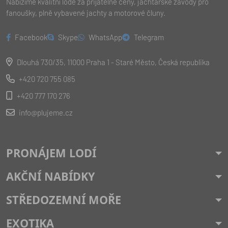
Nabízíme kvalitní lodě za přijatelné ceny, jachtařské závody pro
fanoušky, plně vybavené jachty a motorové čluny.
Facebook
Skype
WhatsApp
Telegram
Dlouhá 730/35, 11000 Praha 1 - Staré Město, Česká republika
+420 720 755 085
+420 777 170 276
info@plujeme.cz
PRONÁJEM LODÍ
AKČNÍ NABÍDKY
STŘEDOZEMNÍ MOŘE
EXOTIKA