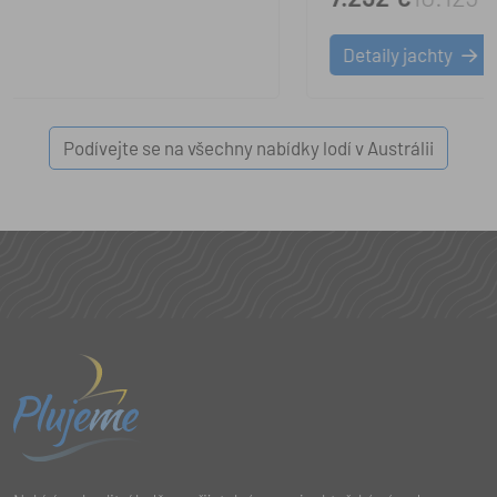
Detaily jachty
Podívejte se na všechny nabídky lodí v Austrálii