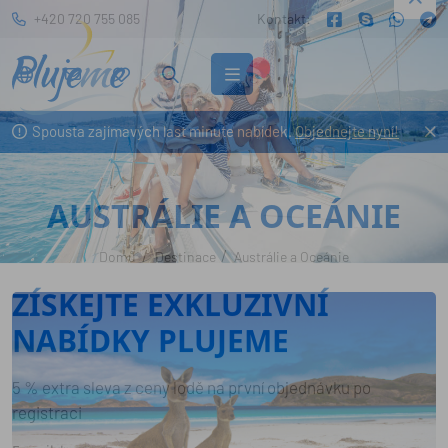
+420 720 755 085
Kontakt:
Spousta zajímavých last minute nabídek.
Objednejte nyní!
AUSTRÁLIE A OCEÁNIE
Domů
Destinace
Austrálie a Oceánie
ZÍSKEJTE EXKLUZIVNÍ
NABÍDKY PLUJEME
5 % extra sleva z ceny lodě na první objednávku po