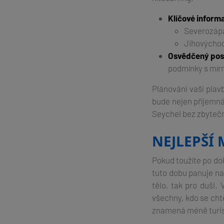
Klíčové inform
Severozápa
Jihovýchodn
Osvědčený pos
podmínky s mírn
Plánování vaší pla
bude nejen příjemná
Seychel bez zbyteč
NEJLEPŠÍ 
Pokud toužíte po do
tuto dobu panuje na 
tělo, tak pro duši.
všechny, kdo se cht
znamená méně turis