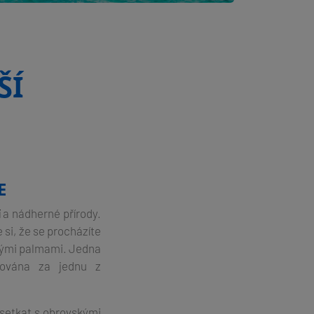
ŠÍ
E
í
a nádherné přírody.
 si, že se procházíte
ovými palmami. Jedna
žována za jednu z
 setkat s obrovskými