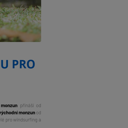
NU PRO
 monzun
přináší od
východní monzun
od
ělé pro windsurfing a