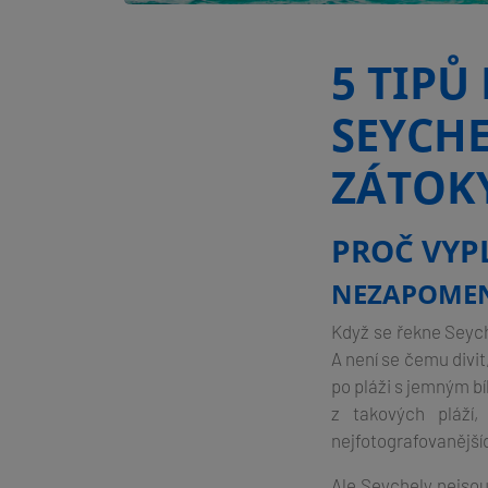
5 TIPŮ
SEYCHE
ZÁTOK
PROČ VYP
NEZAPOMEN
Když se řekne Seych
A není se čemu divit
po pláži s jemným b
z takových pláží
nejfotografovanějšíc
Ale Seychely nejsou 