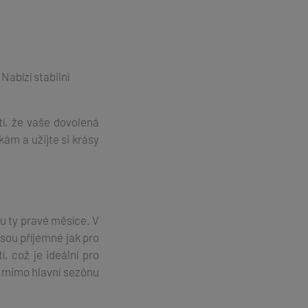
abízí stabilní
í, že vaše dovolená
ám a užijte si krásy
u ty pravé měsíce. V
jsou příjemné jak pro
, což je ideální pro
í mimo hlavní sezónu