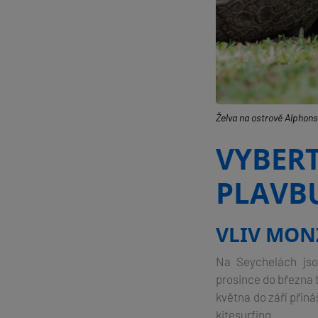
Želva na ostrově Alphon
VYBERT
PLAVB
VLIV MON
Na Seychelách js
prosince do března t
května do září přiná
kitesurfing.