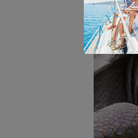
a ploutve. Sprá
Plavání s obrovský
známé svým úsilím o