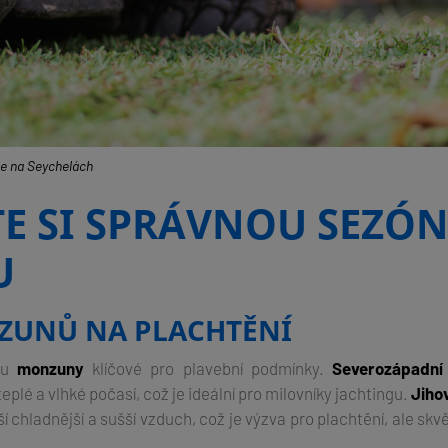
se na Seychelách
E SI SPRÁVNOU SEZÓ
U
ZUNŮ NA PLACHTĚNÍ
ou
monzuny
klíčové pro plavební podmínky.
Severozápadní
eplé a vlhké počasí, což je ideální pro milovníky jachtingu.
Jiho
ší chladnější a sušší vzduch, což je výzva pro plachtění, ale skv