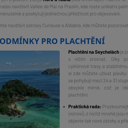
nebo navštívit Vallée de Mai na Praslin, kde roste unikátní pal
enutelné a poskytují jedinečnou příležitost pro objevování.
 navštívit ostrovy Curieuse a Aldabra, kde můžete pozorovat 
PODMÍNKY PRO PLACHTĚNÍ
Plachtění na Seychelách
je z
s ničím srovnat. Díky p
cyklónové trasy a stabilním
si zde můžete užívat plavbu 
se pohybují mezi 24 a 31 stupn
obvykle mírné, což je id
plachtění.
Praktická rada:
Prozkoumejte
ostrovů, z nichž mnohé jsou 
objevte tak nové zátoky a pří