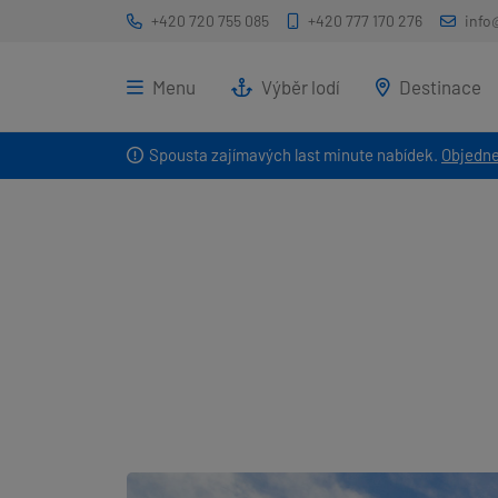
+420 720 755 085
+420 777 170 276
info
Menu
Výběr lodí
Destinace
Spousta zajímavých last minute nabídek.
Objedne