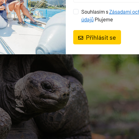
vné vybavení zlepší váš zážitek.
Souhlasím s
Zásadami oc
mi želvami ve volné přírodě je zážitek, který se nedá zapome
údajů
Plujeme
 ochranu mořského života, což umožňuje jeho rozmanitost a bo
Přihlásit se