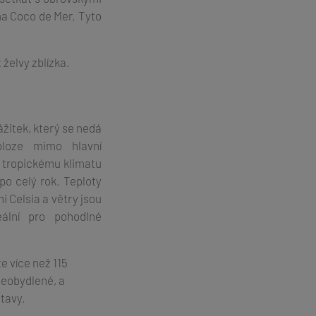
ma Coco de Mer. Tyto
želvy zblízka.
ážitek, který se nedá
oloze mimo hlavní
u tropickému klimatu
po celý rok. Teploty
i Celsia a větry jsou
eální pro pohodlné
 více než 115
neobydlené, a
stavy.