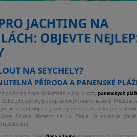
 PRO JACHTING NA
LÁCH: OBJEVTE NEJLEP
Y
LOUT NA SEYCHELY?
UTELNÁ PŘÍRODA A PANENSKÉ PLÁŽ
ely, většina z nás si okamžitě vybaví obrazy
panenských pláž
, vždyť tyto ostrovy jsou opravdovým rájem na zemi. Představte
ílým pískem, obklopeni granitovými skalami a zelenými kokos
, Anse Source d'Argent na La Digue, je dokonce pova
h pláží světa.
jen o plážích. Zdejší
flóra a fauna
jsou ohromující. Můžete se