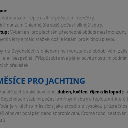
ace:
dní monzun: Teplé a vlhké počasí, mírné větry.
í monzun: Chladnější a sušší počasí, silnější větry.
tup:
Vyberte si pro plachtění přechodné období mezi monzuny. N
ými větry a málo srážek, což je ideální pro klidnou plavbu.
vby na Seychelách s ohledem na monzunové období vám zajist
, ale i bezpečná. Přizpůsobte své plány povětrnostním podmínk
ných překážek.
MĚSÍCE PRO JACHTING
konalé jachtařské dovolené,
duben, květen, říjen a listopad
jso
Seychelách stabilní počasí s mírnými větry a teplotami, které 
 Voda je v těchto měsících jako zrcadlo s vysokou průzračností
ějí věnovat potápění nebo šnorchlování. Kromě toho, cestován
tů.