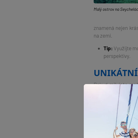
Malý ostrov na Seychelá
znamená nejen krásn
na zemi.
Tip:
Využijte mo
perspektivy.
UNIKÁTNÍ
Pokud milujete moř
Zdejší
podmořský 
rejnoky, zvědavými
Marine Park
jsou mí
Tip pro vás:
Nez
dobrodružství 
Praktická rada