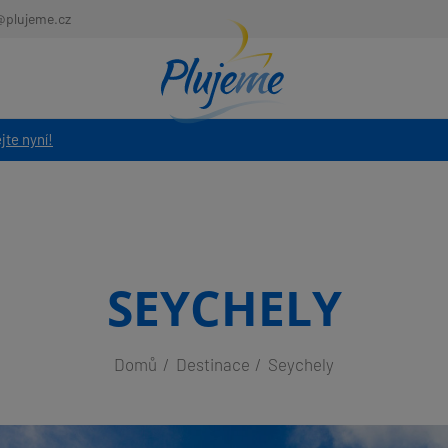
@plujeme.cz
jte nyní!
SEYCHELY
Domů
Destinace
Seychely