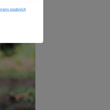
hrany osobních
nout. Seychely jsou
hatství.