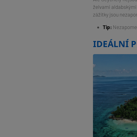
želvami aldabskými 
zážitky jsou nezapom
Tip:
Nezapomeňte
IDEÁLNÍ 