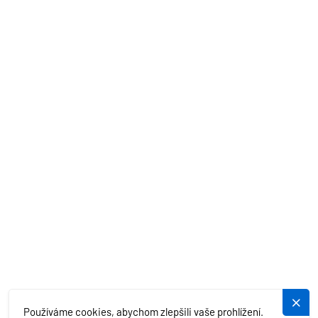
PRONÁJEM LODÍ
AKČNÍ NABÍDKY
STŘEDOZEMNÍ MOŘE
EXOTIKA
SLUŽBY
PLUJEME.CZ
Používáme cookies, abychom zlepšili vaše prohlížení.