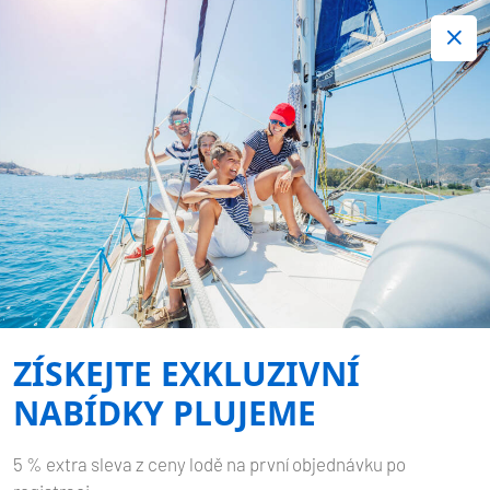
+420 720 755 085
Kontakt:
Spousta zajímavých last minute nabídek.
Objednejte nyní!
BLOG
Domů
Blog
ZÍSKEJTE EXKLUZIVNÍ
NABÍDKY PLUJEME
5 % extra sleva z ceny lodě na první objednávku po