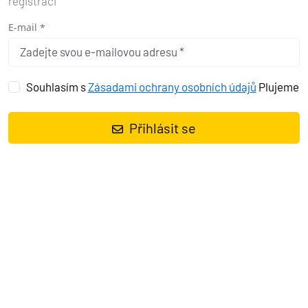
registraci
posádka.
Zjisti více
E-mail *
Souhlasím s
Zásadami ochrany osobních údajů
Plujeme
Posunout dolů
Přihlásit se
NAJDĚTE SVOU JACHTU
Vybrat Druh lodě