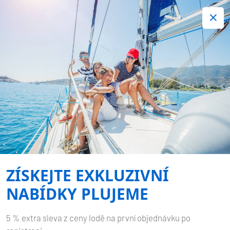
+420 720 755 085
Kontakt:
Spousta zajímavých last minute nabídek.
Objednejte nyní!
Nezávazná rezervace
-
OCEANIS 40.1
KEIKI
Domů
Zpět na výsledky hledání
Oceanis 40.1 Keiki
ZÍSKEJTE EXKLUZIVNÍ
NABÍDKY PLUJEME
5 % extra sleva z ceny lodě na první objednávku po