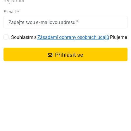
registraci
E-mail *
Souhlasím s
Zásadami ochrany osobních údajů
Plujeme
Přihlásit se
Plachetnice
Oceanis 40.1 Keiki
, rok spuštění na vodu
2021
kotví v
marině
Pula, ACI Marina Pomer, Istrie (Chorvatsko), Chorvatsko
.
Počet kajut:
3
, může ubytovat celkem:
6 + 2
a má toalet:
2
.
Povlečení a kuchyňské vybavení jsou zahrnuty v ceně.
Charter:
Angelina Yachtcharter