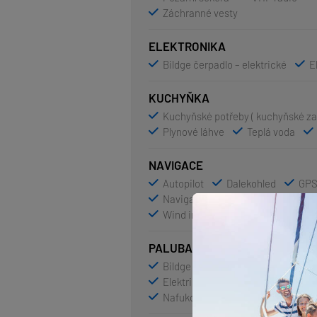
Záchranné vesty
ELEKTRONIKA
Bildge čerpadlo – elektrické
E
KUCHYŇKA
Kuchyňské potřeby ( kuchyňské zař
Plynové láhve
Teplá voda
NAVIGACE
Autopilot
Dalekohled
GPS
Navigační (námořní) mapy a námoř
Wind instrument/Anemometer
PALUBA
Bildge čerpadlo – Mechanické
Elektrický kotevní vrátek
Fend
Nafukovací člun
Sprayho