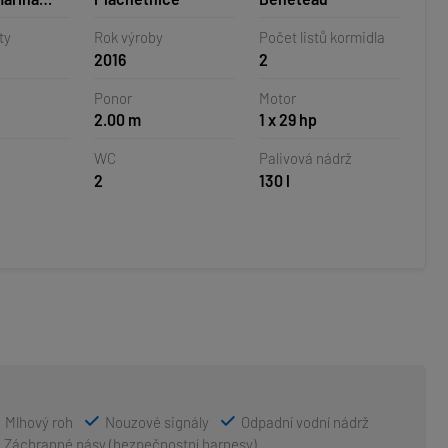
orvatsko
ty
Rok výroby
Počet listů kormidla
2016
2
Ponor
Motor
2.00 m
1 x 29 hp
WC
Palivová nádrž
2
130 l
Mlhový roh
Nouzové signály
Odpadní vodní nádrž
Záchranné pásy (bezpečnostní harnesy)