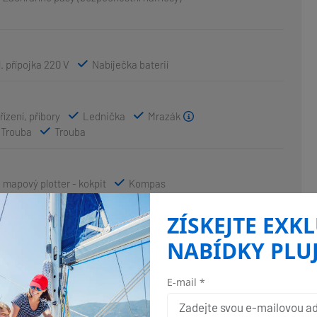
l. přípojka 220 V
Nabíječka baterií
ízení, příbory
Lednička
Mrazák
Trouba
Trouba
 mapový plotter - kokpit
Kompas
ní příručky
pilotní kniha
ZÍSKEJTE EXK
NABÍDKY PLU
Bimini
Bocmanská sedačka (Bosun´s chair safe seat)
ry
Koupací platforma
Lodní můstek / lávka
E-mail *
od
Stoleček v kokpitě
Venkovní sprcha na zádi