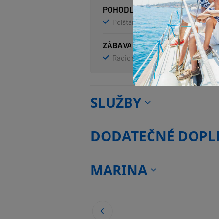
POHODLÍ
Polštáře do kokpitu
Povlečení
ZÁBAVA
Rádio s USB
Venkovní reprod
SLUŽBY
DODATEČNÉ DOPL
MARINA