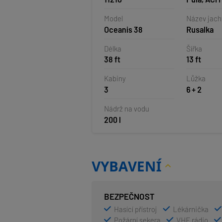
Pomer, Ch
Model
Název jach
Oceanis 38
Rusalka
Délka
Šířka
38 ft
13 ft
Kabiny
Lůžka
3
6 + 2
Nádrž na vodu
200 l
VYBAVENÍ
BEZPEČNOST
Hasící přístroj
Lékárnička
Požární sekera
VHF rádio