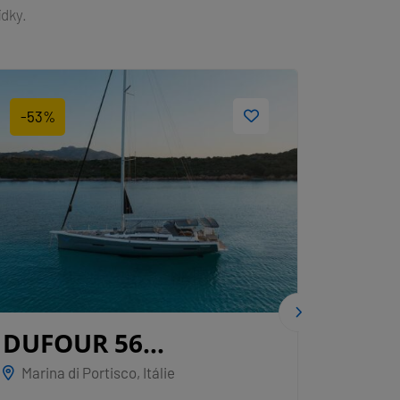
ídky.
-53%
-64%
DUFOUR 56
DUF
EXCLUSIVE
ALBUS
GRY
Marina di Portisco, Itálie
Sardin