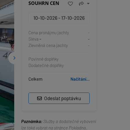
SOUHRN CEN
Cena pronájmu jachty
-
Sleva
-
-
Zlevněná cena jachty
-
Povinné doplňky
Dodatečné doplňky
Celkem
Načítání...
Odeslat poptávku
Poznámka:
Služby a dodatečné vybavení
lze také vybrat na stránce Pokladna.