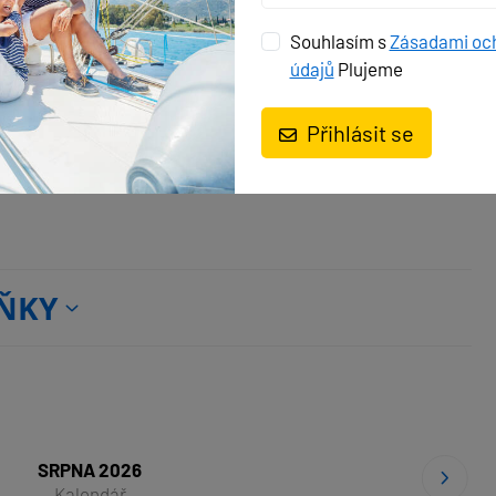
Souhlasím s
Zásadami oc
Ručníky
údajů
Plujeme
Přihlásit se
uktory
Wi-Fi Internet
ŇKY
SRPNA 2026
Kalendář