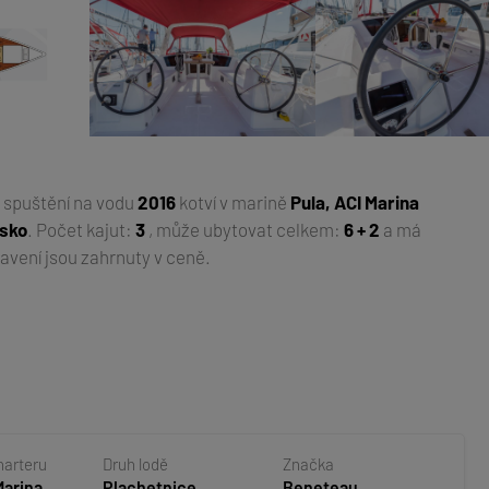
k spuštění na vodu
2016
kotví v marině
Pula, ACI Marina
tsko
. Počet kajut:
3
, může ubytovat celkem:
6 + 2
a má
avení jsou zahrnuty v ceně.
harteru
Druh lodě
Značka
Marina
Plachetnice
Beneteau