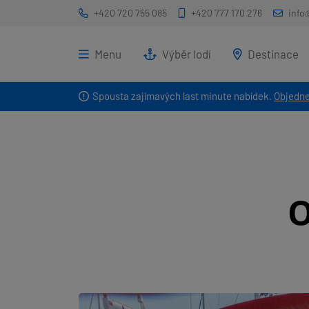
+420 720 755 085
+420 777 170 276
info
Menu
Výběr lodí
Destinace
Spousta zajímavých last minute nabídek.
Objedne
O