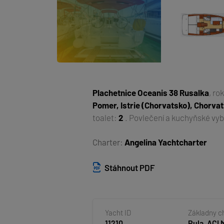
Plachetnice
Oceanis 38 Rusalka
, ro
Pomer, Istrie (Chorvatsko), Chorva
toalet:
2
. Povlečení a kuchyňské vyb
Charter:
Angelina Yachtcharter
Stáhnout PDF
Yacht ID
Základny c
11210
Pula, ACI 