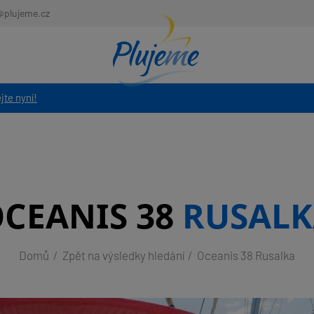
@plujeme.cz
jte nyní!
CEANIS 38
RUSALK
Domů
Zpět na výsledky hledání
Oceanis 38 Rusalka