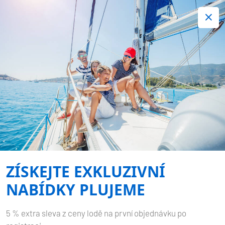
+420 720 755 085
Kontakt:
Spousta zajímavých last minute nabídek.
Objednejte nyní!
Nezávazná rezervace
-
ELAN IMPRESSION 45
MY
DREAMS
ZÍSKEJTE EXKLUZIVNÍ
Domů
Zpět na výsledky hledání
Elan Impression 45 My Dreams
NABÍDKY PLUJEME
5 % extra sleva z ceny lodě na první objednávku po