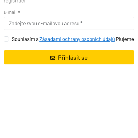
registraci
E-mail *
Souhlasím s
Zásadami ochrany osobních údajů
Plujeme
Přihlásit se
Plachetnice
Elan Impression 45 My Dreams
, rok spuštění na vodu
2023
kotví v marině
Pula, Marina Polesana, Istrie (Chorvatsko),
Chorvatsko
. Počet kajut:
4
, může ubytovat celkem:
8 + 2
a má
toalet:
2
. Povlečení a kuchyňské vybavení jsou zahrnuty v ceně.