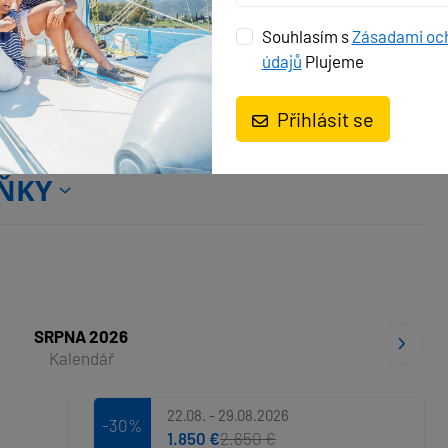
duktory
Souhlasím s
Zásadami oc
údajů
Plujeme
Přihlásit se
ŇKY
SRPNA 2026
Kalendář
22.08. - 29.08.2026
-30%
1.850 €
2.650 €