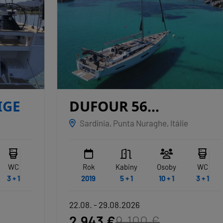
DUFOUR 56
EXCLUSIVE
Sardinia, Punta Nuraghe, Itálie
NAKUPENDA
Rok
Kabiny
Osoby
WC
2019
5 + 1
10 + 1
3 + 1
22.08. - 29.08.2026
2.943 €
9.100 €