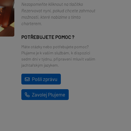
Nezapomeňte kliknout na tlačítko
Rezervovat nyní, pokud chcete zahrnout
možnosti, které nabízíme s tímto
charterem.
POTŘEBUJETE POMOC ?
Máte otázky nebo potřebujete pomoc?
Plujeme je k vašim službám, k dispozici
sedm dní v týdnu, připraveni mluvit vaším
jachtařským jazykem.
Pošli zprávu
Zavolej Plujeme