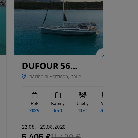
DUFOUR 56
DUF
EXCLUSIVE
ALBUS
GRY
Marina di Portisco, Itálie
Sardin
Rok
Kabiny
Osoby
WC
Rok
2024
5 + 1
10 + 1
3 + 1
2020
22.08. - 29.08.2026
22.08. -
5.405 €
11.490 €
3.321