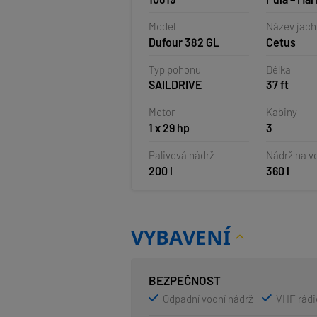
Veruda, C
Model
Název jach
Dufour 382 GL
Cetus
Typ pohonu
Délka
SAILDRIVE
37 ft
Motor
Kabiny
1 x 29 hp
3
Palivová nádrž
Nádrž na v
200 l
360 l
VYBAVENÍ
BEZPEČNOST
Odpadní vodní nádrž
VHF rádi