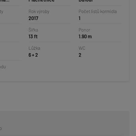
horvatsko
ty
Rok výroby
Počet listů kormidla
2017
1
Šířka
Ponor
13 ft
1.90 m
Lůžka
WC
6 + 2
2
odu
o