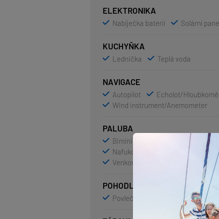
ELEKTRONIKA
Nabíječka baterií
Solární pane
KUCHYŇKA
Lednička
Teplá voda
NAVIGACE
Autopilot
Echolot/Hloubkomě
Wind instrument/Anemometer
PALUBA
Bimini
Elektrický kotevní 
Nafukovací člun
Přívěsný mot
Venkovní sprcha na zádi
POHODLÍ
Povlečení
Ručníky