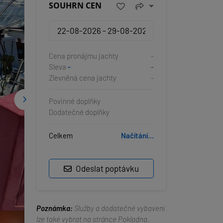
SOUHRN CEN
Cena pronájmu jachty
-
Sleva
-
-
Zlevněná cena jachty
-
Povinné doplňky
Dodatečné doplňky
Celkem
Načítání...
Odeslat poptávku
Poznámka:
Služby a dodatečné vybavení
lze také vybrat na stránce Pokladna.