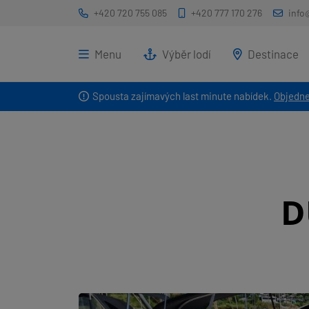
+420 720 755 085
+420 777 170 276
info
Menu
Výběr lodí
Destinace
Spousta zajímavých last minute nabídek.
Objedne
D