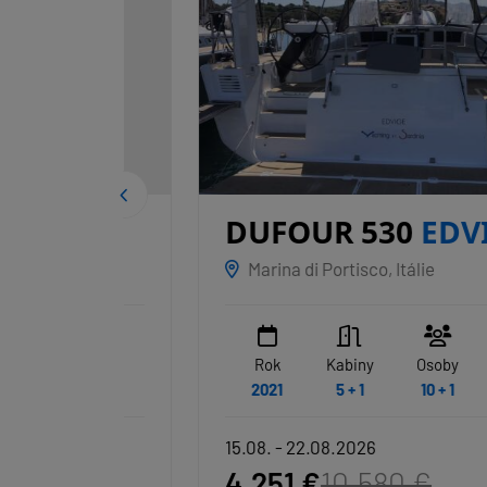
DUFOUR 530
EDVIGE
Marina di Portisco, Itálie
WC
Rok
Kabiny
Osoby
WC
4
2021
5 + 1
10 + 1
3 + 1
15.08. - 22.08.2026
4.251 €
10.580 €