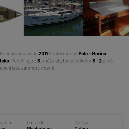
ok spuštění na vodu
2017
kotví v marině
Pula – Marina
atsko
. Počet kajut:
3
, může ubytovat celkem:
6 + 2
a má
avení jsou zahrnuty v ceně.
harteru
Druh lodě
Značka
ina
Plachetnice
Dufour