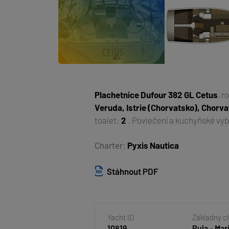
Plachetnice
Dufour 382 GL Cetus
, r
Veruda, Istrie (Chorvatsko), Chorv
toalet:
2
. Povlečení a kuchyňské vyb
Charter:
Pyxis Nautica
Stáhnout PDF
Yacht ID
Základny c
10819
Pula – Mar