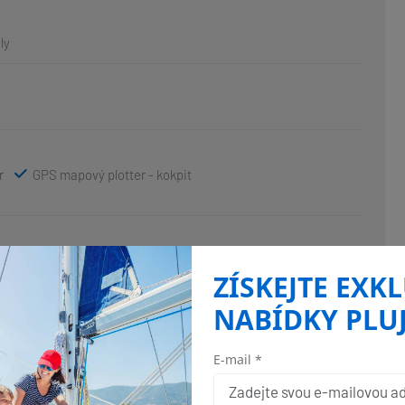
ly
r
GPS mapový plotter - kokpit
vrátek
Fendry
Koupací platforma
ZÍSKEJTE EXK
or
Sprayhood
Stoleček v kokpitě
NABÍDKY PLU
E-mail *