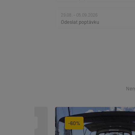
29.08. - 05.09.2026
Odeslat poptávku
Nemů
-60%