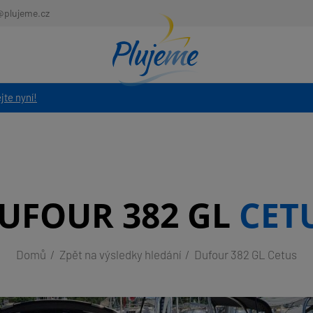
@plujeme.cz
jte nyní!
UFOUR 382 GL
CET
Domů
Zpět na výsledky hledání
Dufour 382 GL Cetus