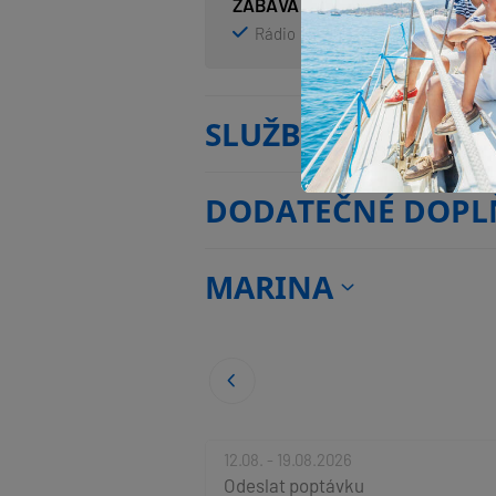
ZÁBAVA
Rádio
TV
Venkovní repro
SLUŽBY
DODATEČNÉ DOPL
MARINA
12.08. - 19.08.2026
Odeslat poptávku