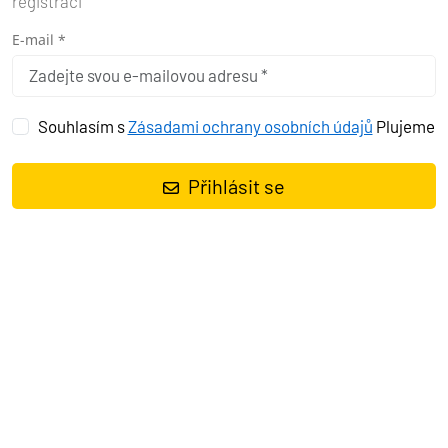
registraci
E-mail *
Souhlasím s
Zásadami ochrany osobních údajů
Plujeme
Přihlásit se
Plachetnice
Bavaria Cruiser 37 Mimi
, rok spuštění na vodu
2017
kotví v marině
Poreč – Marina Vrsar, Istrie (Chorvatsko),
Chorvatsko
. Počet kajut:
3
, může ubytovat celkem:
6
a má toalet:
1
. Povlečení a kuchyňské vybavení jsou zahrnuty v ceně.
Charter:
AMS Yachting