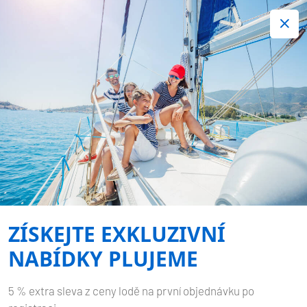
+420 720 755 085
Kontakt:
Spousta zajímavých last minute nabídek.
Objednejte nyní!
Nezávazná rezervace
-
BAVARIA CRUISER 37
MIMI
Domů
Zpět na výsledky hledání
Bavaria Cruiser 37 Mimi
ZÍSKEJTE EXKLUZIVNÍ
NABÍDKY PLUJEME
5 % extra sleva z ceny lodě na první objednávku po