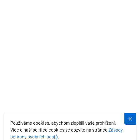
AKČNÍ NABÍDKY
STŘEDOZEMNÍ MOŘE
EXOTIKA
SLUŽBY
PLUJEME.CZ
Používáme cookies, abychom zlepšili vaše prohlížení.
Více o naší politice cookies se dozvíte na stránce
Zásady
ochrany osobních údajů
.