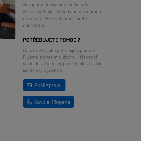
Nezapomeňte kliknout na tlačítko
Rezervovat nyní, pokud chcete zahrnout
možnosti, které nabízíme s tímto
charterem.
POTŘEBUJETE POMOC ?
Máte otázky nebo potřebujete pomoc?
Plujeme je k vašim službám, k dispozici
sedm dní v týdnu, připraveni mluvit vaším
jachtařským jazykem.
Pošli zprávu
Zavolej Plujeme