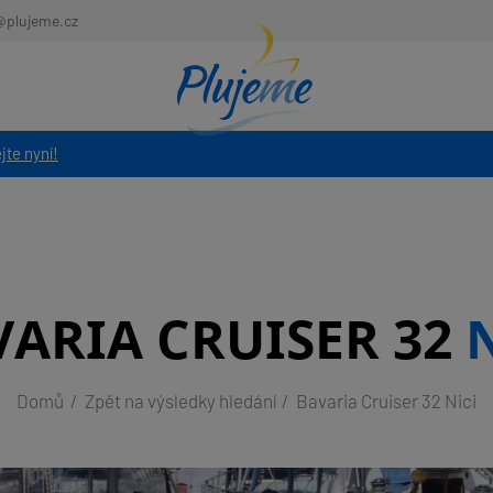
@plujeme.cz
jte nyní!
VARIA CRUISER 32
Domů
Zpět na výsledky hledání
Bavaria Cruiser 32 Nici