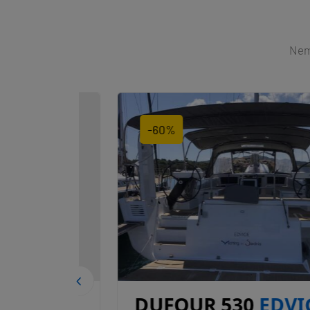
Nemů
-60%
DUFOUR 530
EDVIGE