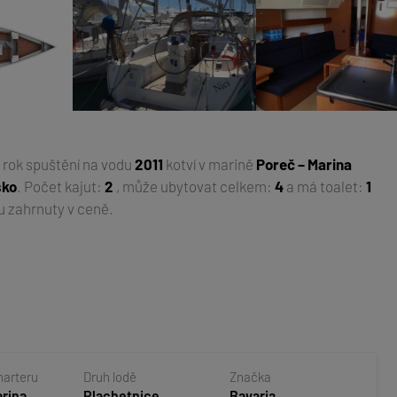
, rok spuštění na vodu
2011
kotví v marině
Poreč – Marina
sko
. Počet kajut:
2
, může ubytovat celkem:
4
a má toalet:
1
u zahrnuty v ceně.
harteru
Druh lodě
Značka
arina
Plachetnice
Bavaria