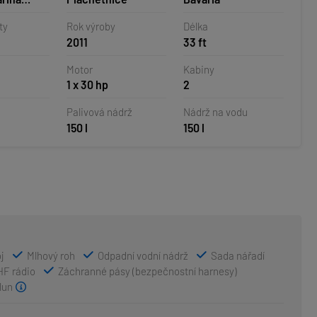
orvatsko
ty
Rok výroby
Délka
2011
33 ft
Motor
Kabiny
1 x 30 hp
2
Palivová nádrž
Nádrž na vodu
150 l
150 l
oj
Mlhový roh
Odpadní vodní nádrž
Sada nářadí
HF rádio
Záchranné pásy (bezpečnostní harnesy)
lun