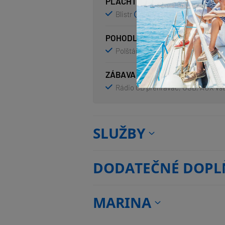
PLACHTY
Blistr
Spinnakrový peň
POHODLÍ
Polštáře do kokpitu
ZÁBAVA
Rádio CD přehrávač, USB, AUX vs
SLUŽBY
DODATEČNÉ DOPL
MARINA