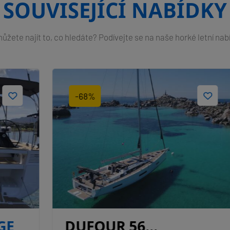
SOUVISEJÍCÍ NABÍDKY
žete najít to, co hledáte? Podívejte se na naše horké letní nab
-68%
DUFOUR 56