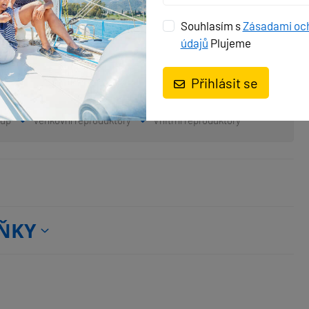
Souhlasím s
Zásadami oc
údajů
Plujeme
Přihlásit se
tup
Venkovní reproduktory
Vnitřní reproduktory
ŇKY