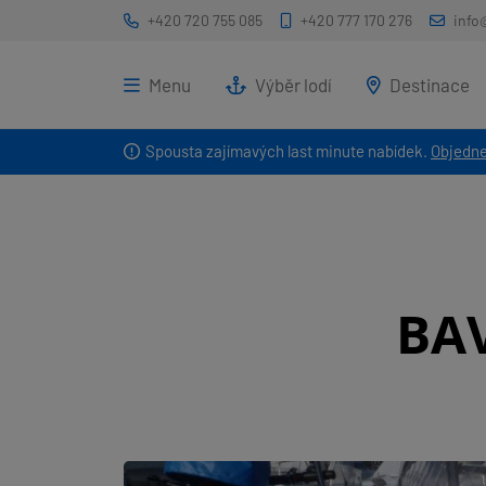
+420 720 755 085
+420 777 170 276
info
Menu
Výběr lodí
Destinace
Spousta zajímavých last minute nabídek.
Objedne
BA