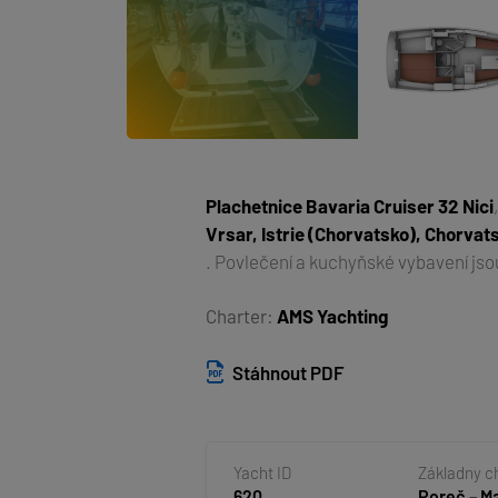
Plachetnice
Bavaria Cruiser 32 Nici
Vrsar, Istrie (Chorvatsko), Chorvat
. Povlečení a kuchyňské vybavení jso
Charter:
AMS Yachting
Stáhnout PDF
Yacht ID
Základny c
620
Poreč – M