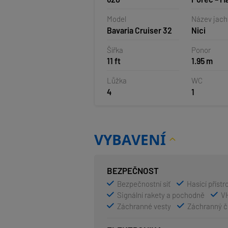
Vrsar, Ch
Model
Název jach
Bavaria Cruiser 32
Nici
Šířka
Ponor
11 ft
1.95 m
Lůžka
WC
4
1
VYBAVENÍ
BEZPEČNOST
Bezpečnostní síť
Hasící přístr
Signální rakety a pochodně
V
Záchranné vesty
Záchranný č