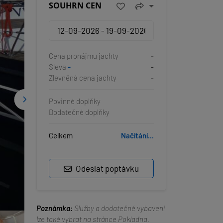
SOUHRN CEN
Cena pronájmu jachty
-
Sleva
-
-
Zlevněná cena jachty
-
Povinné doplňky
Dodatečné doplňky
Celkem
Načítání...
Odeslat poptávku
Poznámka:
Služby a dodatečné vybavení
lze také vybrat na stránce Pokladna.