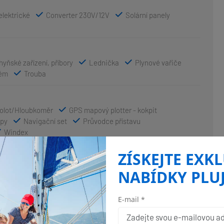
elektrické
Converter 230V/12V
Solární panely
yňské zařízení, příbory
Lednička
Plynové vařiče
tém
Trouba
olot/Hloubkoměr
GPS mapový plotter - kokpit
py
Navigační set
Průvodce přístavu
Windex
ZÍSKEJTE EXK
Bimini
Bocmanská sedačka (Bosun´s chair safe seat)
NABÍDKY PLU
ry
Hlavní kotva
Koupací platforma
un
Přívěsný motor
Sprayhood
E-mail *
prcha na zádi
Vyvazovací lana