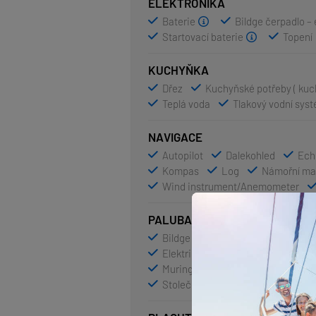
ELEKTRONIKA
Baterie
Bildge čerpadlo – 
Startovací baterie
Topení
KUCHYŇKA
Dřez
Kuchyňské potřeby ( kuch
Teplá voda
Tlakový vodní sys
NAVIGACE
Autopilot
Dalekohled
Ech
Kompas
Log
Námořní ma
Wind instrument/Anemometer
PALUBA
Bildge čerpadlo – Mechanické
Elektrický kotevní vrátek
Fend
Muringový hák
Nafukovací čl
Stoleček v kokpitě
Venkovní s