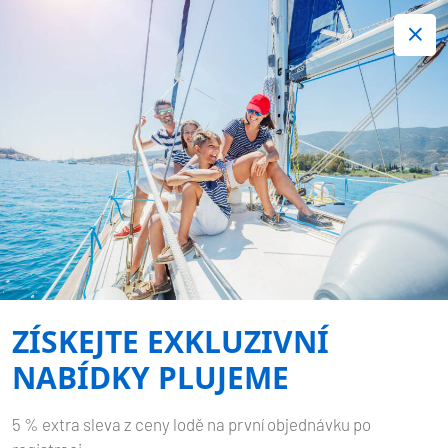
+420 720 755 085
Kontakt:
Spousta zajímavých last minute nabídek.
Objednejte nyní!
Nezávazná rezervace
-
SUN ODYSSEY 419
MIRA
Domů
Zpět na výsledky hledání
Sun Odyssey 419 Mira
ZÍSKEJTE EXKLUZIVNÍ
NABÍDKY PLUJEME
5 % extra sleva z ceny lodě na první objednávku po