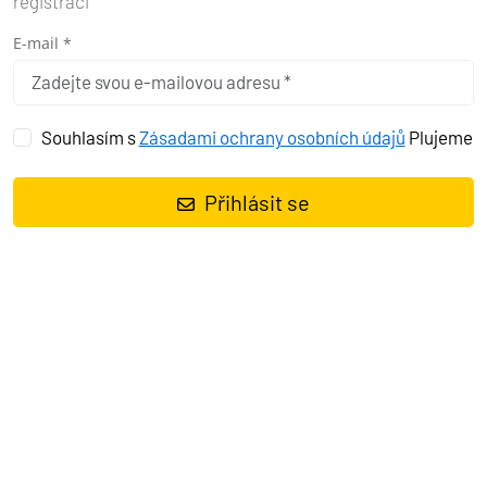
registraci
E-mail *
Souhlasím s
Zásadami ochrany osobních údajů
Plujeme
Přihlásit se
Plachetnice
Sun Odyssey 419 Mira
, rok spuštění na vodu
2019
kotví v marině
Pula – Marina Veruda, Istrie (Chorvatsko),
Chorvatsko
. Počet kajut:
3
, může ubytovat celkem:
6 + 2
a má
toalet:
2
. Povlečení a kuchyňské vybavení jsou zahrnuty v ceně.
Charter:
First-Class-Sailing d.o.o.