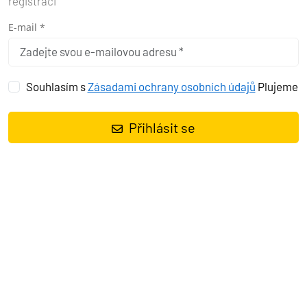
registraci
E-mail *
Souhlasím s
Zásadami ochrany osobních údajů
Plujeme
Přihlásit se
Plachetnice
Oceanis 50 Family Copa Brasil
, rok spuštění na vodu
2011
kotví v marině
Pula, Marina Polesana, Istrie (Chorvatsko),
Chorvatsko
. Počet kajut:
5 + 1
, může ubytovat celkem:
10 + 1 + 1
a
má toalet:
3 + 1
. Povlečení a kuchyňské vybavení jsou zahrnuty v
ceně.