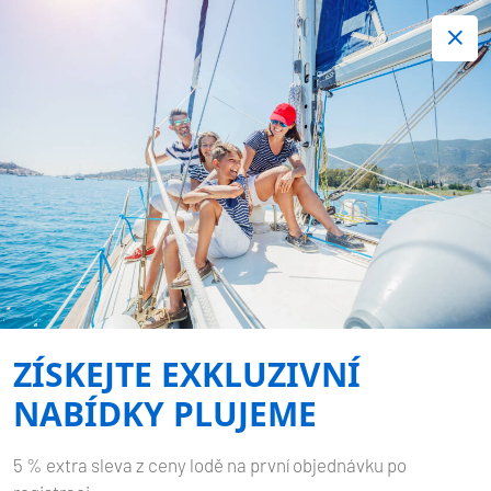
+420 720 755 085
Kontakt:
Spousta zajímavých last minute nabídek.
Objednejte nyní!
Nezávazná rezervace
-
OCEANIS 50 FAMILY
COPA
BRASIL
ZÍSKEJTE EXKLUZIVNÍ
Domů
Zpět na výsledky hledání
Oceanis 50 Family Copa Brasil
NABÍDKY PLUJEME
5 % extra sleva z ceny lodě na první objednávku po