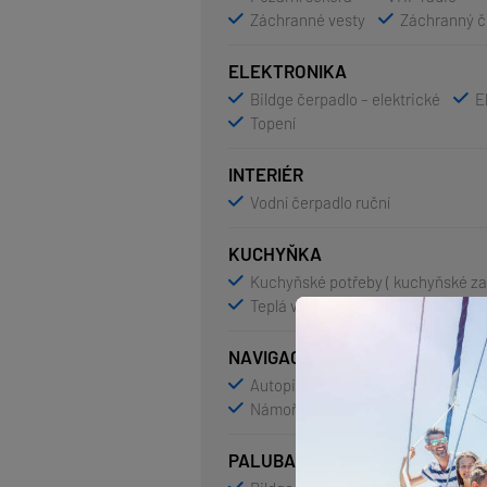
Záchranné vesty
Záchranný č
ELEKTRONIKA
Bildge čerpadlo – elektrické
E
Topení
INTERIÉR
Vodní čerpadlo ruční
KUCHYŇKA
Kuchyňské potřeby ( kuchyňské zař
Teplá voda
Trouba
Troub
NAVIGACE
Autopilot
Bow thruster
D
Námořní mapy
pilotní kniha
PALUBA