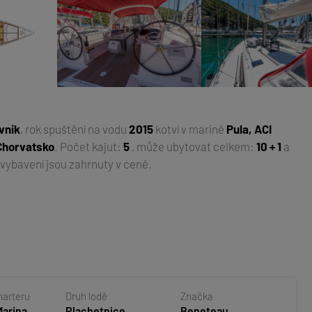
vnik
, rok spuštění na vodu
2015
kotví v marině
Pula, ACI
 Chorvatsko
. Počet kajut:
5
, může ubytovat celkem:
10 + 1
a
 vybavení jsou zahrnuty v ceně.
harteru
Druh lodě
Značka
Marina
Plachetnice
Beneteau