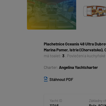
Plachetnice
Oceanis 48 Ultra Dubro
Marina Pomer, Istrie (Chorvatsko),
má toalet:
3
. Povlečení a kuchyňské
Charter:
Angelina Yachtcharter
Stáhnout PDF
Yacht ID
Základny c
11245
Pula, ACI 