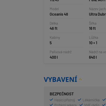
Pomer, Ch
Model
Název jach
Oceanis 48
Ultra Dub
Délka
Šířka
48 ft
16 ft
Kabiny
Lůžka
5
10 + 1
Palivová nádrž
Nádrž na v
400 l
640 l
VYBAVENÍ
BEZPEČNOST
Hasící přístroj
Lékárnička
Požární sekera
VHF rádio