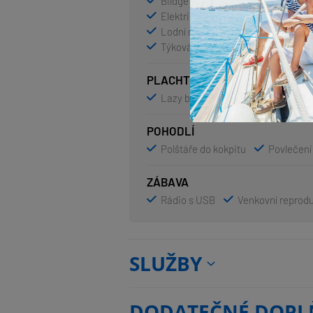
Bildge čerpadlo – Mechanické
Elektrický kotevní vrátek
Fend
Lodní můstek / lávka
Nafukov
Týková sedadla v kokpitě
Týko
PLACHTY
Lazy bag
POHODLÍ
Polštáře do kokpitu
Povlečení
ZÁBAVA
Rádio s USB
Venkovní reprod
SLUŽBY
DODATEČNÉ DOPL