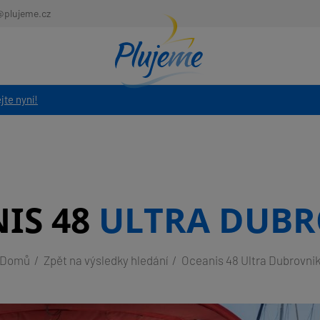
@plujeme.cz
jte nyní!
IS 48
ULTRA DUBR
Domů
Zpět na výsledky hledání
Oceanis 48 Ultra Dubrovni