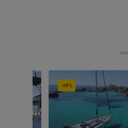
Nemů
-68%