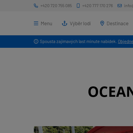
+420 720 755 085
+420 777 170 276
info
Menu
Výběr lodí
Destinace
Spousta zajímavých last minute nabídek.
Objedne
OCEAN