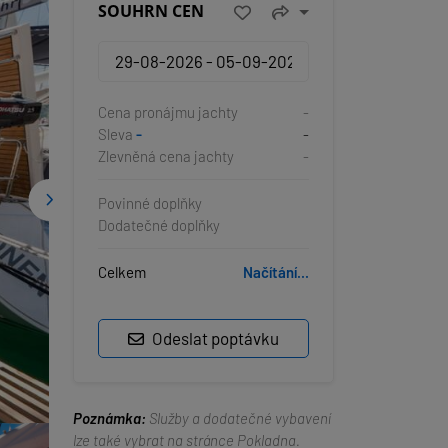
SOUHRN CEN
Cena pronájmu jachty
-
Sleva
-
-
Zlevněná cena jachty
-
Povinné doplňky
Dodatečné doplňky
Celkem
Načítání...
Odeslat poptávku
Poznámka:
Služby a dodatečné vybavení
lze také vybrat na stránce Pokladna.