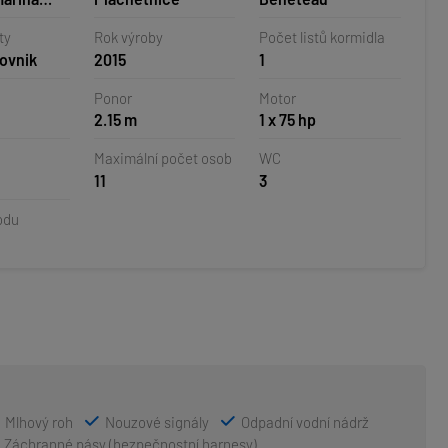
orvatsko
ty
Rok výroby
Počet listů kormidla
rovnik
2015
1
Ponor
Motor
2.15 m
1 x 75 hp
Maximální počet osob
WC
11
3
odu
Mlhový roh
Nouzové signály
Odpadní vodní nádrž
Záchranné pásy (bezpečnostní harnesy)