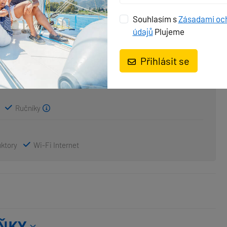
Bimini
Bocmanská sedačka (Bosun´s chair safe seat)
ry
Hlavní kotva
Koupací platforma
Souhlasím s
Zásadami oc
ací člun
Sprayhood
Stoleček v kokpitě
údajů
Plujeme
vý kokpit
Venkovní sprcha na zádi
Přihlásit se
Ručníky
uktory
Wi-Fi Internet
ŇKY