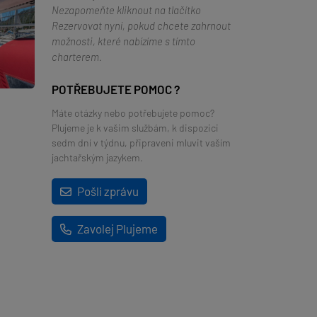
Nezapomeňte kliknout na tlačítko
Rezervovat nyní, pokud chcete zahrnout
možnosti, které nabízíme s tímto
charterem.
POTŘEBUJETE POMOC ?
Máte otázky nebo potřebujete pomoc?
Plujeme je k vašim službám, k dispozici
sedm dní v týdnu, připraveni mluvit vaším
jachtařským jazykem.
Pošli zprávu
Zavolej Plujeme