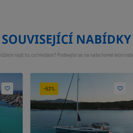
SOUVISEJÍCÍ NABÍDKY
žete najít to, co hledáte? Podívejte se na naše horké letní nab
-53%