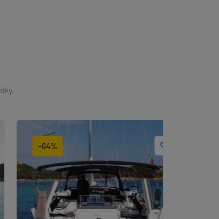
ídky.
-64%
-54%