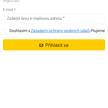
registraci
E-mail *
Souhlasím s
Zásadami ochrany osobních údajů
Plujeme
Přihlásit se
Plachetnice
Oceanis 41.1 Porterusa
, rok spuštění na vodu
2016
kotví v marině
Pula, ACI Marina Pomer, Istrie (Chorvatsko),
Chorvatsko
. Počet kajut:
3
, může ubytovat celkem:
6 + 2
a má
toalet:
2
. Povlečení a kuchyňské vybavení jsou zahrnuty v ceně.
Charter:
Ultra Sailing