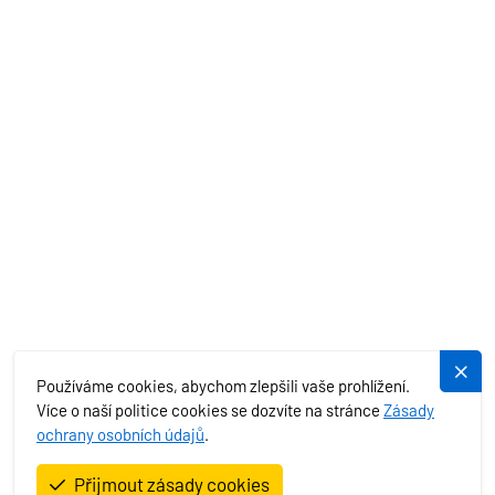
STŘEDOZEMNÍ MOŘE
EXOTIKA
SLUŽBY
PLUJEME.CZ
Používáme cookies, abychom zlepšili vaše prohlížení.
Více o naší politice cookies se dozvíte na stránce
Zásady
ochrany osobních údajů
.
Plujeme rádi s.r.o. © 2026. All Rights Reserved.
Přijmout zásady cookies