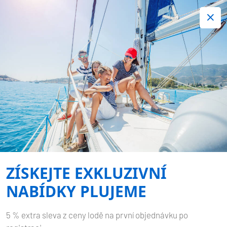
+420 720 755 085
Kontakt:
Spousta zajímavých last minute nabídek.
Objednejte nyní!
Nezávazná rezervace
-
OCEANIS 41.1
PORTERUSA
Domů
Zpět na výsledky hledání
Oceanis 41.1 Porterusa
ZÍSKEJTE EXKLUZIVNÍ
NABÍDKY PLUJEME
5 % extra sleva z ceny lodě na první objednávku po