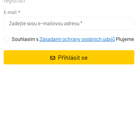
registraci
E-mail *
Souhlasím s
Zásadami ochrany osobních údajů
Plujeme
Přihlásit se
Katamarán
Lagoon 50 Aliana
, rok spuštění na vodu
2022
kotví v
marině
Pula, ACI Marina Pomer, Istrie (Chorvatsko), Chorvatsko
.
Počet kajut:
6 + 1
, může ubytovat celkem:
12 + 1
a má toalet:
5 + 1
.
Povlečení a kuchyňské vybavení jsou zahrnuty v ceně.
Charter:
Vito Nautika