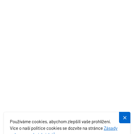
AKČNÍ NABÍDKY
STŘEDOZEMNÍ MOŘE
EXOTIKA
SLUŽBY
PLUJEME.CZ
Používáme cookies, abychom zlepšili vaše prohlížení.
Více o naší politice cookies se dozvíte na stránce
Zásady