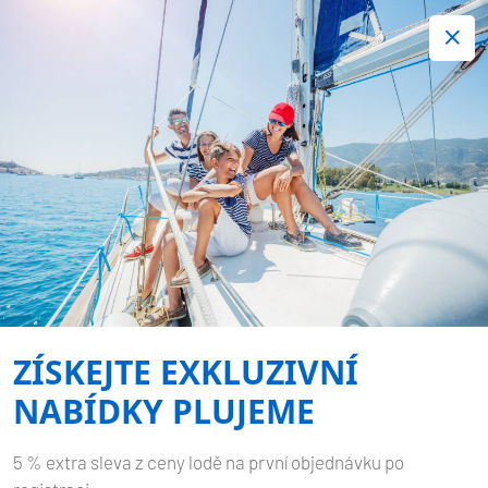
+420 720 755 085
Kontakt:
Spousta zajímavých last minute nabídek.
Objednejte nyní!
Nezávazná rezervace
-
LAGOON 50
ALIANA
Domů
Zpět na výsledky hledání
Lagoon 50 Aliana
ZÍSKEJTE EXKLUZIVNÍ
NABÍDKY PLUJEME
5 % extra sleva z ceny lodě na první objednávku po