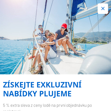
+420 720 755 085
Kontakt:
Spousta zajímavých last minute nabídek.
Objednejte nyní!
Nezávazná rezervace
-
LAGOON 42
MARE FIERO
Domů
Zpět na výsledky hledání
Lagoon 42 Mare Fiero
ZÍSKEJTE EXKLUZIVNÍ
NABÍDKY PLUJEME
5 % extra sleva z ceny lodě na první objednávku po