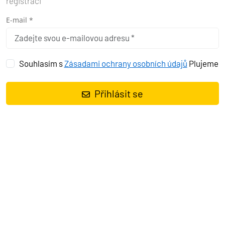
registraci
E-mail *
Souhlasím s
Zásadami ochrany osobních údajů
Plujeme
Přihlásit se
Katamarán
Lagoon 42 Mare Fiero
, rok spuštění na vodu
2020
kotví v marině
Pula, ACI Marina Pomer, Istrie (Chorvatsko),
Chorvatsko
. Počet kajut:
4 + 2
, může ubytovat celkem:
8 + 2
a má
toalet:
4
. Povlečení a kuchyňské vybavení jsou zahrnuty v ceně.
Charter:
Vito Nautika