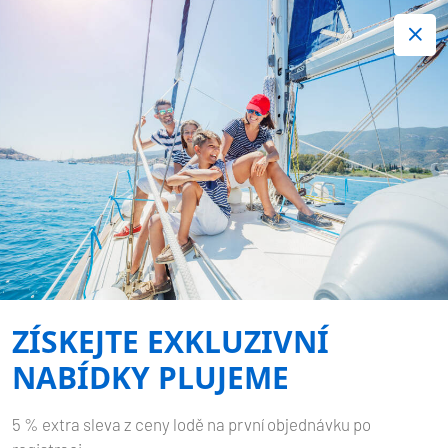
+420 720 755 085
Kontakt:
Spousta zajímavých last minute nabídek.
Objednejte nyní!
Nezávazná rezervace
-
LAGOON 42
FLEUR DE SEL
Domů
Zpět na výsledky hledání
Lagoon 42 Fleur de Sel
ZÍSKEJTE EXKLUZIVNÍ
NABÍDKY PLUJEME
5 % extra sleva z ceny lodě na první objednávku po