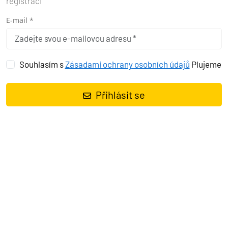
registraci
E-mail *
Souhlasím s
Zásadami ochrany osobních údajů
Plujeme
Přihlásit se
Katamarán
Lagoon 42 Fleur de Sel
, rok spuštění na vodu
2018
kotví v marině
Pula – Marina Veruda, Istrie (Chorvatsko),
Chorvatsko
. Počet kajut:
4 + 2
, může ubytovat celkem:
8 + 2
a má
toalet:
4
. Povlečení a kuchyňské vybavení jsou zahrnuty v ceně.
Charter:
Pyxis Nautica