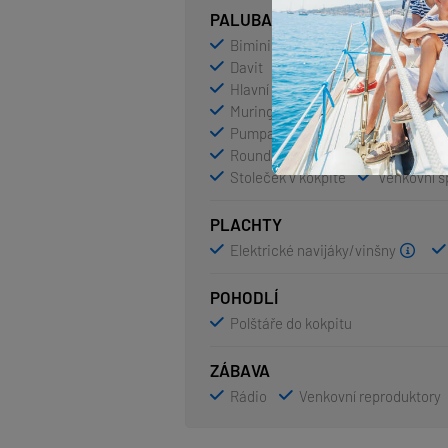
PALUBA
Bimini
Bocmanská sedačka (Bo
Davit
Elektrický kotevní vráte
Hlavní kotva
Impeller, klínový 
Muringový hák
Nafukovací čl
Pumpa na nafukovací člun
Re
Round/globular fender
Sada n
Stoleček v kokpitě
Venkovní s
PLACHTY
Elektrické navijáky/vinšny
POHODLÍ
Polštáře do kokpitu
ZÁBAVA
Rádio
Venkovní reproduktory