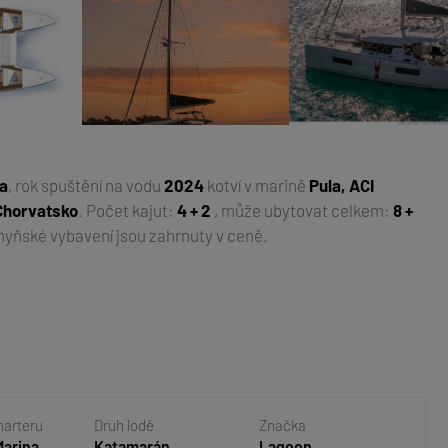
a
, rok spuštění na vodu
2024
kotví v marině
Pula, ACI
 Chorvatsko
. Počet kajut:
4 + 2
, může ubytovat celkem:
8 +
chyňské vybavení jsou zahrnuty v ceně.
harteru
Druh lodě
Značka
Marina
Katamarán
Lagoon