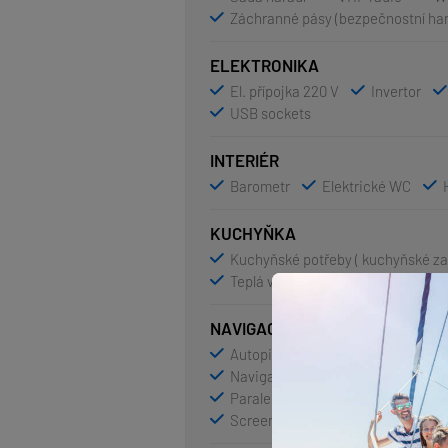
Záchranné pásy (bezpečnostní ha
ELEKTRONIKA
El. přípojka 220 V
Invertor
USB sockets
INTERIÉR
Barometr
Elektrické WC
KUCHYŇKA
Kuchyňské potřeby ( kuchyňské zař
Teplá voda
NAVIGACE
Autopilot
GPS mapový plotter 
Navigační (námořní) mapy a námoř
Paralelní navigační pravítko
P
Screen
Tridata
Windex