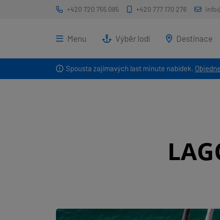
+420 720 755 085
+420 777 170 276
info
Menu
Výběr lodí
Destinace
Spousta zajímavých last minute nabídek.
Objedne
LAG