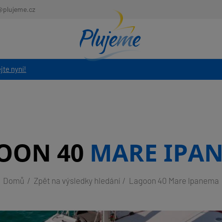
@plujeme.cz
jte nyní!
OON 40
MARE IPA
Domů
Zpět na výsledky hledání
Lagoon 40 Mare Ipanema