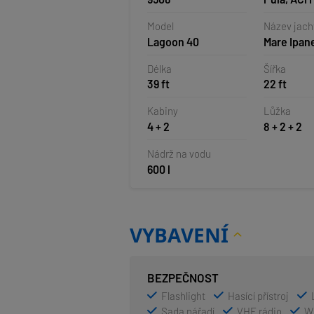
Pomer, Ch
Model
Název jach
Lagoon 40
Mare Ipa
Délka
Šířka
39 ft
22 ft
Kabiny
Lůžka
4 + 2
8 + 2 + 2
Nádrž na vodu
600 l
VYBAVENÍ
BEZPEČNOST
Flashlight
Hasící přístroj
Sada nářadí
VHF rádio
Wi