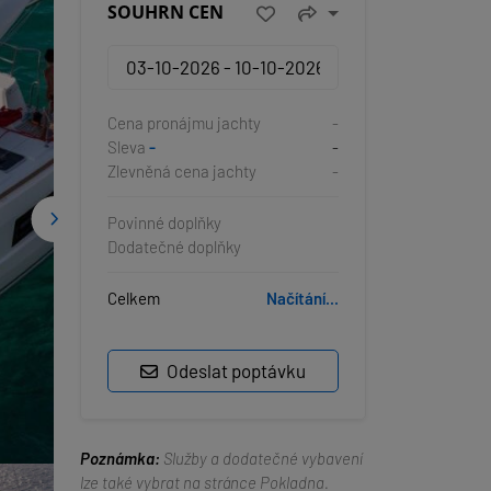
SOUHRN CEN
Cena pronájmu jachty
-
Sleva
-
-
Zlevněná cena jachty
-
Povinné doplňky
Dodatečné doplňky
Celkem
Načítání...
Odeslat poptávku
Poznámka:
Služby a dodatečné vybavení
lze také vybrat na stránce Pokladna.