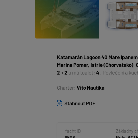
Katamarán
Lagoon 40 Mare Ipanem
Marina Pomer, Istrie (Chorvatsko),
2 + 2
a má toalet:
4
. Povlečení a ku
Charter:
Vito Nautika
Stáhnout PDF
Yacht ID
Základny c
9508
Pula, ACI 