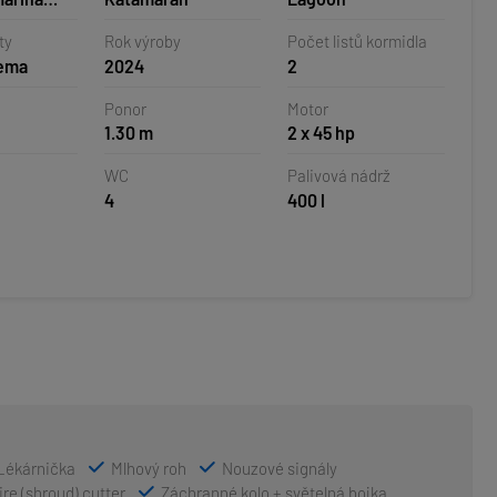
orvatsko
ty
Rok výroby
Počet listů kormidla
nema
2024
2
Ponor
Motor
1.30 m
2 x 45 hp
WC
Palivová nádrž
4
400 l
Lékárnička
Mlhový roh
Nouzové signály
re (shroud) cutter
Záchranné kolo + světelná bojka