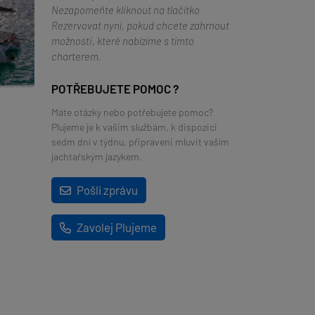
Nezapomeňte kliknout na tlačítko
Rezervovat nyní, pokud chcete zahrnout
možnosti, které nabízíme s tímto
charterem.
POTŘEBUJETE POMOC ?
Máte otázky nebo potřebujete pomoc?
Plujeme je k vašim službám, k dispozici
sedm dní v týdnu, připraveni mluvit vaším
jachtařským jazykem.
Pošli zprávu
Zavolej Plujeme