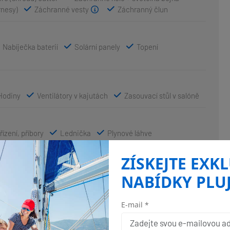
rnesy)
Záchranné vesty
Záchranný člun
Nabíječka baterií
Solární panely
Topení
Hodiny
Ventilátory v kajutách
Zasouvací stůl v salóně
ízení, příbory
Lednička
Plynové láhve
ZÍSKEJTE EXK
NABÍDKY PLU
- kokpit
Logge/Lot/Speed/Wind
ní příručky
Navigační pravítko
Navigační set
růvodce přístavu
Radarový odražeč
Ruční kompas
E-mail *
Zasouvací dalekohled