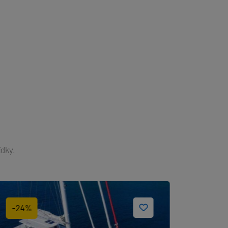
ídky.
-24%
-33%