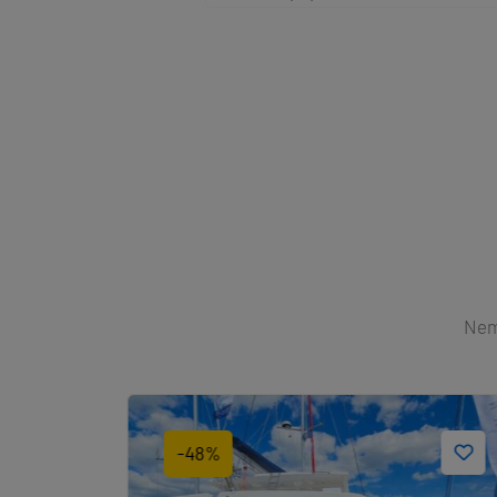
Nemů
-48%