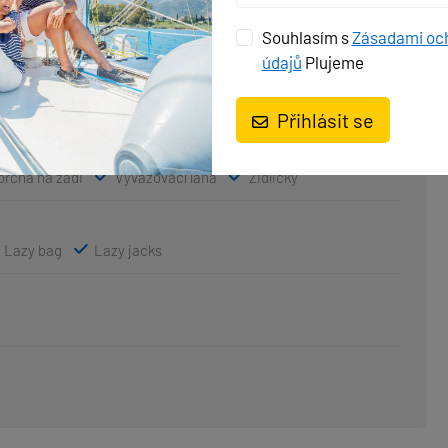
Souhlasím s
Zásadami oc
sun´s chair safe seat)
Černá koule
Černý kužel
údajů
Plujeme
k
Fendry
Hadice na vodu
Hawser
řemen, olejový filtr
Lodní můstek / lávka
un
Otočné kování kotvy
plastový kýbl
Přihlásit se
flektory / Světlomety
Rezervní kotva ( Auxiliary anchor)
a opravu nafukovacího člunu
Sprayhood
Spring line
prcha na zádi
Vyvazovací lana
Židličky
Lazy bag
Lazy jacks