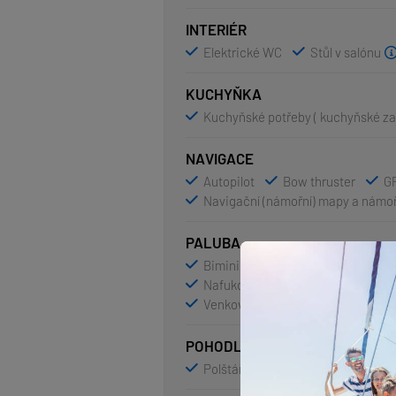
INTERIÉR
Elektrické WC
Stůl v salónu
KUCHYŇKA
Kuchyňské potřeby ( kuchyňské zař
NAVIGACE
Autopilot
Bow thruster
GP
Navigační (námořní) mapy a námoř
PALUBA
Bimini
Elektrický kotevní vrát
Nafukovací člun
Sprayhood
Venkovní sprcha na zádi
POHODLÍ
Polštáře do kokpitu