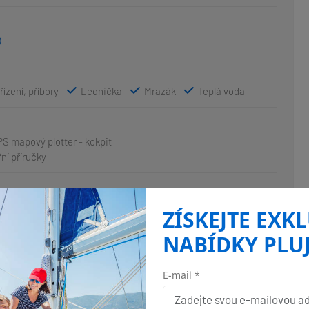
ízení, příbory
Lednička
Mrazák
Teplá voda
S mapový plotter - kokpit
ní příručky
ek
Grill/Barbecue/Plancha
Koupací platforma
ZÍSKEJTE EXK
Stoleček v kokpitě
Týkový kokpit
NABÍDKY PLU
E-mail *