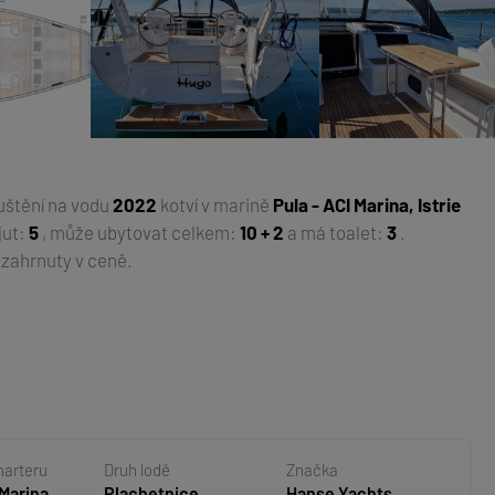
puštění na vodu
2022
kotví v marině
Pula - ACI Marina, Istrie
jut:
5
, může ubytovat celkem:
10 + 2
a má toalet:
3
.
 zahrnuty v ceně.
harteru
Druh lodě
Značka
 Marina,
Plachetnice
Hanse Yachts