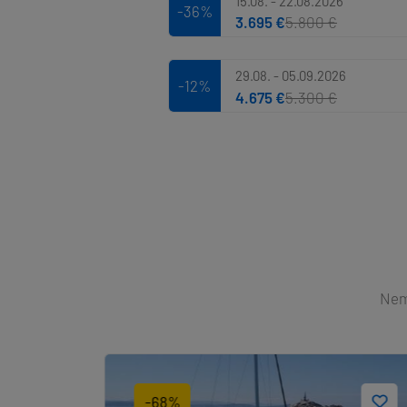
15.08. - 22.08.2026
-36%
3.695 €
5.800 €
29.08. - 05.09.2026
-12%
4.675 €
5.300 €
Nemů
-68%