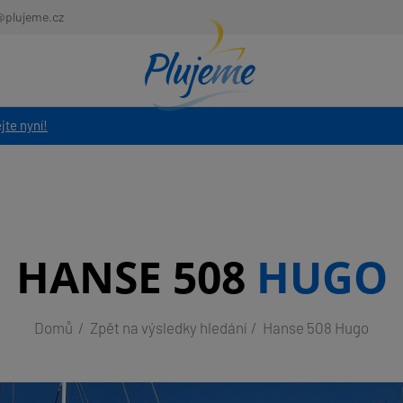
@plujeme.cz
jte nyní!
HANSE 508
HUGO
Domů
Zpět na výsledky hledání
Hanse 508 Hugo