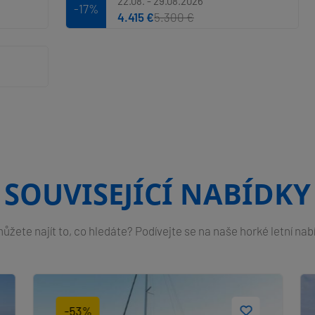
22.08. - 29.08.2026
-17%
4.415 €
5.300 €
SOUVISEJÍCÍ NABÍDKY
žete najít to, co hledáte? Podívejte se na naše horké letní nab
-53%