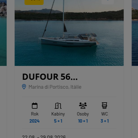
DUFOUR 56
EXCLUSIVE
ALBUS
Marina di Portisco, Itálie
Rok
Kabiny
Osoby
WC
2024
5 + 1
10 + 1
3 + 1
22.08. - 29.08.2026