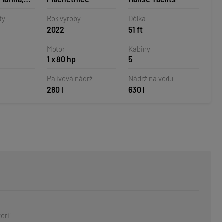
o
ty
Rok výroby
Délka
2022
51 ft
Motor
Kabiny
1 x 80 hp
5
Palivová nádrž
Nádrž na vodu
280 l
630 l
erií