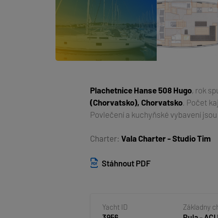
Plachetnice
Hanse 508 Hugo
, rok s
(Chorvatsko), Chorvatsko
. Počet ka
Povlečení a kuchyňské vybavení jsou
Charter:
Vala Charter - Studio Tim
Stáhnout PDF
Yacht ID
Základny c
3956
Pula - ACI