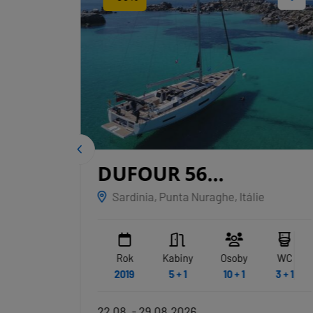
IGE
DUFOUR 56
EXCLUSIVE
Sardinia, Punta Nuraghe, Itálie
NAKUPENDA
WC
Rok
Kabiny
Osoby
WC
3 + 1
2019
5 + 1
10 + 1
3 + 1
22.08. - 29.08.2026