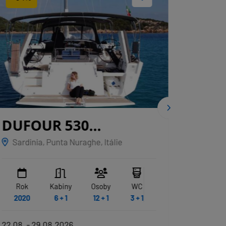
DUFOUR 530
DUF
GRYFFINDOR
ASP
Sardinia, Punta Nuraghe, Itálie
Marina
Rok
Kabiny
Osoby
WC
Rok
2020
6 + 1
12 + 1
3 + 1
2022
22.08. - 29.08.2026
15.08. -