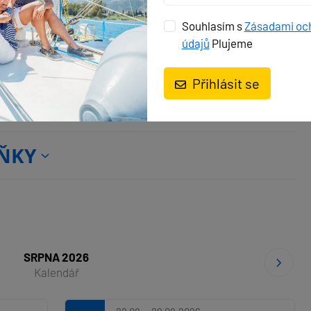
Souhlasím s
Zásadami oc
kovní reproduktory
Vnitřní reproduktory
údajů
Plujeme
Přihlásit se
ŇKY
SRPNA 2026
Kalendář