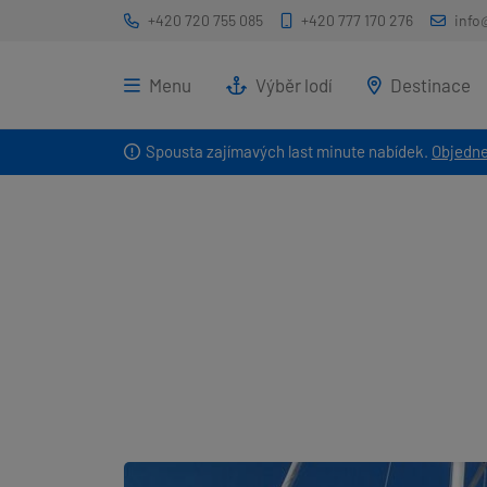
+420 720 755 085
+420 777 170 276
info
Menu
Výběr lodí
Destinace
Spousta zajímavých last minute nabídek.
Objedne