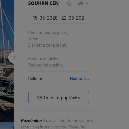
SOUHRN CEN
Cena pronájmu jachty
-
Sleva
-
-
Zlevněná cena jachty
-
Povinné doplňky
Dodatečné doplňky
Celkem
Načítání...
Odeslat poptávku
Poznámka:
Služby a dodatečné vybavení
lze také vybrat na stránce Pokladna.