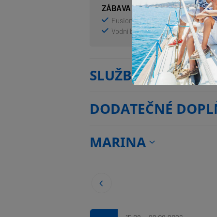
ZÁBAVA
Fusion radio
LCD TV
Ven
Vodní bar
SLUŽBY
DODATEČNÉ DOPL
MARINA