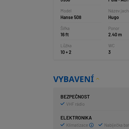
Chorvatsk
Model
Název jach
Hanse 508
Hugo
Šířka
Ponor
16 ft
2.40 m
Lůžka
WC
10 + 2
3
VYBAVENÍ
BEZPEČNOST
VHF rádio
ELEKTRONIKA
Klimatizace
Nabíječka bat