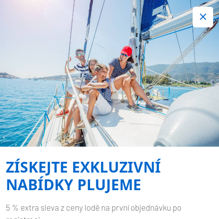
+420 720 755 085
Kontakt:
Spousta zajímavých last minute nabídek.
Objednejte nyní!
Nezávazná rezervace
-
ELAN IMPRESSION 50
FRIENDS
ZÍSKEJTE EXKLUZIVNÍ
Domů
Zpět na výsledky hledání
Elan Impression 50 Friends
NABÍDKY PLUJEME
5 % extra sleva z ceny lodě na první objednávku po