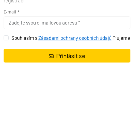
registraci
E-mail *
Souhlasím s
Zásadami ochrany osobních údajů
Plujeme
Přihlásit se
Plachetnice
Elan Impression 50 Friends
, rok spuštění na vodu
2017
kotví v marině
Pula, Marina Polesana, Istrie (Chorvatsko),
Chorvatsko
. Počet kajut:
4 + 1
, může ubytovat celkem:
8 + 2 + 1
a
má toalet:
2 + 1
. Povlečení a kuchyňské vybavení jsou zahrnuty v
ceně.