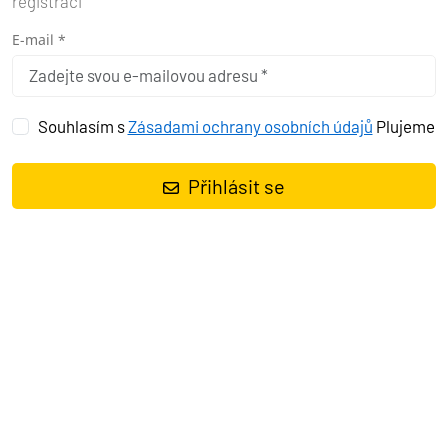
registraci
E-mail *
Souhlasím s
Zásadami ochrany osobních údajů
Plujeme
Přihlásit se
Plachetnice
Elan Impression 40.1 AirTime 1
, rok spuštění na vodu
2020
kotví v marině
Marina Punat, Krk, Kvarnerský záliv
(Chorvatsko), Chorvatsko
. Počet kajut:
3
, může ubytovat celkem:
6 + 2
a má toalet:
2
. Povlečení a kuchyňské vybavení jsou zahrnuty
v ceně.