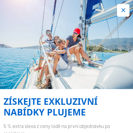
+420 720 755 085
Kontakt:
Spousta zajímavých last minute nabídek.
Objednejte nyní!
Nezávazná rezervace
-
DUFOUR 430
WHISKY
Domů
Zpět na výsledky hledání
Dufour 430 Whisky
ZÍSKEJTE EXKLUZIVNÍ
NABÍDKY PLUJEME
5 % extra sleva z ceny lodě na první objednávku po