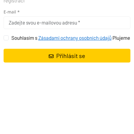
registraci
E-mail *
Souhlasím s
Zásadami ochrany osobních údajů
Plujeme
Přihlásit se
Plachetnice
Dufour 430 Whisky
, rok spuštění na vodu
2023
kotví v
marině
Pula – Marina Veruda, Istrie (Chorvatsko), Chorvatsko
.
Počet kajut:
4
, může ubytovat celkem:
8 + 2
a má toalet:
2
.
Povlečení a kuchyňské vybavení jsou zahrnuty v ceně.
Charter:
First-Class-Sailing d.o.o.