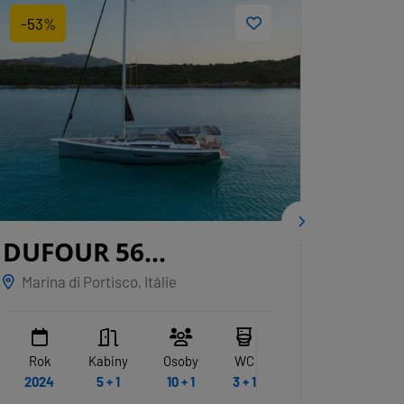
-53%
-64%
DUFOUR 56
DUF
EXCLUSIVE
ALBUS
GRY
Marina di Portisco, Itálie
Sardin
Rok
Kabiny
Osoby
WC
Rok
2024
5 + 1
10 + 1
3 + 1
2020