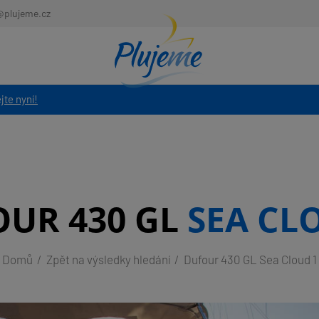
@plujeme.cz
jte nyní!
UR 430 GL
SEA CL
Domů
Zpět na výsledky hledání
Dufour 430 GL Sea Cloud 1