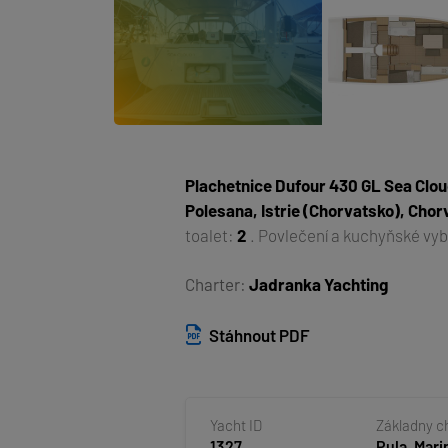
Plachetnice
Dufour 430 GL Sea Clou
Polesana, Istrie (Chorvatsko), Cho
toalet:
2
. Povlečení a kuchyňské vyb
Charter:
Jadranka Yachting
Stáhnout PDF
Yacht ID
Základny c
1327
Pula, Mari