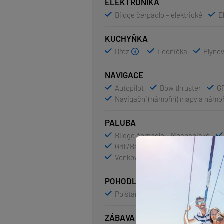
ELEKTRONIKA
Bildge čerpadlo – elektrické
E
KUCHYŇKA
Dřez
Lednička
Plynov
NAVIGACE
Autopilot
Bow thruster
GP
Navigační (námořní) mapy a námoř
PALUBA
Bildge čerpadlo – Mechanické
Grill/Barbecue/Plancha
N
Venkovní sprcha na zádi
POHODLÍ
Polštáře
Povlečení
Přikrý
ZÁBAVA