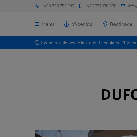
+420 720 755 085
+420 777 170 276
info
Menu
Výběr lodí
Destinace
Spousta zajímavých last minute nabídek.
Objedne
DUFO