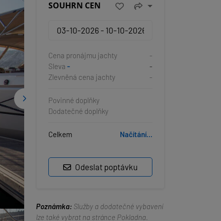
SOUHRN CEN
Cena pronájmu jachty
-
Sleva
-
-
Zlevněná cena jachty
-
Povinné doplňky
Dodatečné doplňky
Celkem
Načítání...
Odeslat poptávku
Poznámka:
Služby a dodatečné vybavení
lze také vybrat na stránce Pokladna.