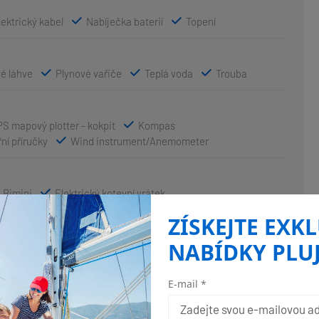
lektrický kabel
Nabíječka baterií
Topení
é láhve
Plynové vařiče
Teplá voda
Trouba
S mapový plotter - kokpit
Kompas
ní příručky
Wind instrument/Anemometer
Bimini
Elektrický kotevní vrátek
afukovací člun
Sprayhood
Stoleček v kokpitě
ZÍSKEJTE EXK
NABÍDKY PLU
vky
E-mail *