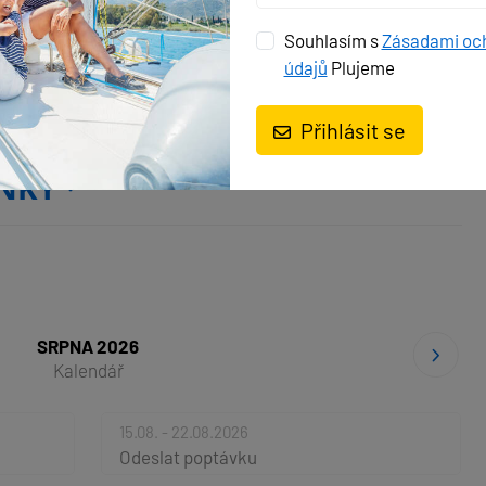
 reproduktory
Souhlasím s
Zásadami oc
údajů
Plujeme
Přihlásit se
ŇKY
SRPNA 2026
Kalendář
15.08. - 22.08.2026
Odeslat poptávku