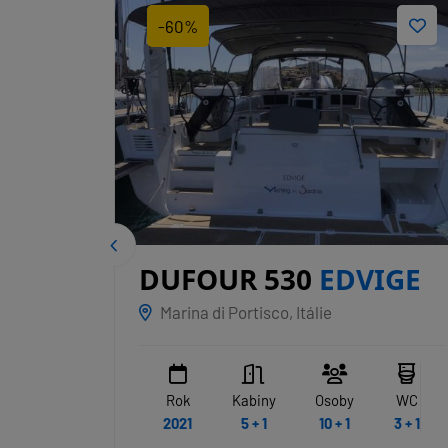
-60%
DUFOUR 530
EDVIGE
Marina di Portisco, Itálie
WC
Rok
Kabiny
Osoby
WC
4
2021
5 + 1
10 + 1
3 + 1