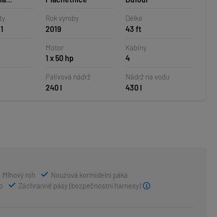
ty
Rok výroby
Délka
o
1
2019
43 ft
Motor
Kabiny
1 x 50 hp
4
Palivová nádrž
Nádrž na vodu
240 l
430 l
Mlhový roh
Nouzová kormidelní páka
o
Záchranné pásy (bezpečnostní harnesy)