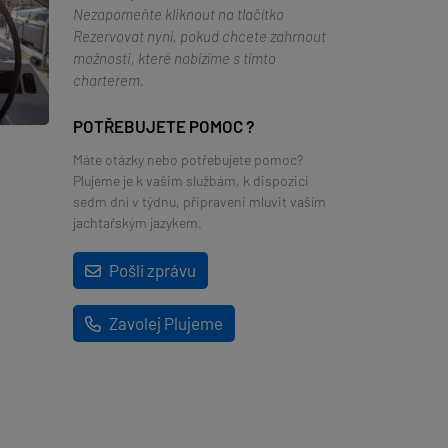
Nezapomeňte kliknout na tlačítko
Rezervovat nyní, pokud chcete zahrnout
možnosti, které nabízíme s tímto
charterem.
POTŘEBUJETE POMOC ?
Máte otázky nebo potřebujete pomoc?
Plujeme je k vašim službám, k dispozici
sedm dní v týdnu, připraveni mluvit vaším
jachtařským jazykem.
Pošli zprávu
Zavolej Plujeme