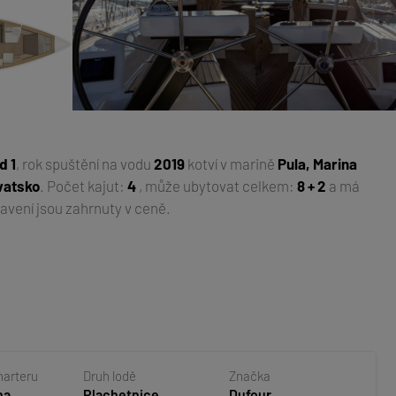
d 1
, rok spuštění na vodu
2019
kotví v marině
Pula, Marina
rvatsko
. Počet kajut:
4
, může ubytovat celkem:
8 + 2
a má
avení jsou zahrnuty v ceně.
harteru
Druh lodě
Značka
na
Plachetnice
Dufour