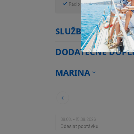
Rádio CD přehrávač
Venkovní
SLUŽBY
DODATEČNÉ DOPL
MARINA
08.08. - 15.08.2026
Odeslat poptávku