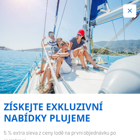
+420 720 755 085
Kontakt:
Spousta zajímavých last minute nabídek.
Objednejte nyní!
Nezávazná rezervace
-
DUFOUR 412 GL
APUS
Domů
Zpět na výsledky hledání
Dufour 412 GL Apus
ZÍSKEJTE EXKLUZIVNÍ
NABÍDKY PLUJEME
5 % extra sleva z ceny lodě na první objednávku po