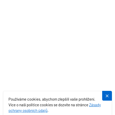
AKČNÍ NABÍDKY
STŘEDOZEMNÍ MOŘE
EXOTIKA
SLUŽBY
PLUJEME.CZ
Používáme cookies, abychom zlepšili vaše prohlížení.
Více o naší politice cookies se dozvíte na stránce
Zásady
ochrany osobních údajů
.