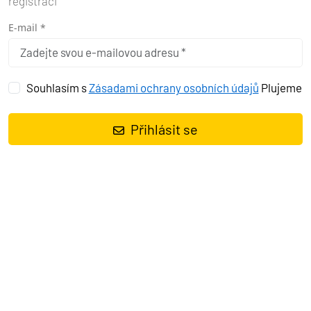
registraci
E-mail *
Souhlasím s
Zásadami ochrany osobních údajů
Plujeme
Přihlásit se
Plachetnice
Dufour 412 GL Apus
, rok spuštění na vodu
2017
kotví v
marině
Pula – Marina Veruda, Istrie (Chorvatsko), Chorvatsko
.
Počet kajut:
3
, může ubytovat celkem:
6 + 2
a má toalet:
2
.
Povlečení a kuchyňské vybavení jsou zahrnuty v ceně.
Charter:
Pyxis Nautica