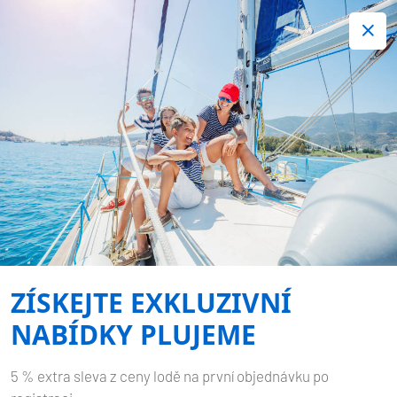
+420 720 755 085
Kontakt:
Spousta zajímavých last minute nabídek.
Objednejte nyní!
Nezávazná rezervace
-
BAVARIA CRUISER 46
VIRIBUS UNITIS
ZÍSKEJTE EXKLUZIVNÍ
Domů
Zpět na výsledky hledání
Bavaria Cruiser 46 Viribus Unitis
NABÍDKY PLUJEME
5 % extra sleva z ceny lodě na první objednávku po