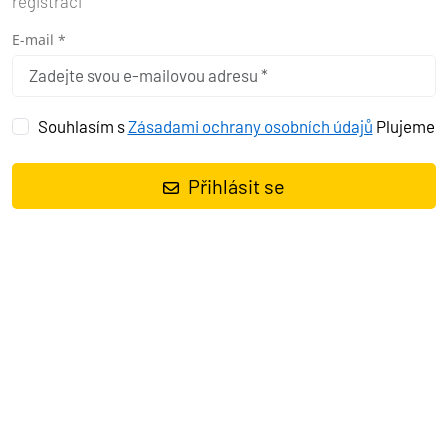
registraci
E-mail *
Souhlasím s
Zásadami ochrany osobních údajů
Plujeme
Přihlásit se
Plachetnice
Bavaria Cruiser 46 Viribus Unitis
, rok spuštění na
vodu
2016
kotví v marině
Pula, Marina Polesana, Istrie
(Chorvatsko), Chorvatsko
. Počet kajut:
4
, může ubytovat celkem:
8 + 1
a má toalet:
3
. Povlečení a kuchyňské vybavení jsou zahrnuty
v ceně.