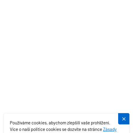
AKČNÍ NABÍDKY
STŘEDOZEMNÍ MOŘE
EXOTIKA
SLUŽBY
PLUJEME.CZ
Používáme cookies, abychom zlepšili vaše prohlížení.
Více o naší politice cookies se dozvíte na stránce
Zásady