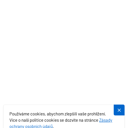
AKČNÍ NABÍDKY
STŘEDOZEMNÍ MOŘE
EXOTIKA
SLUŽBY
PLUJEME.CZ
Používáme cookies, abychom zlepšili vaše prohlížení.
Více o naší politice cookies se dozvíte na stránce
Zásady
ochrany osobních údajů
.