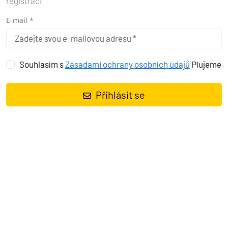
registraci
E-mail *
Souhlasím s
Zásadami ochrany osobních údajů
Plujeme
Přihlásit se
Plachetnice
Bavaria Cruiser 46 Dalisa III
, rok spuštění na vodu
2020
kotví v marině
Pula – Marina Veruda, Istrie (Chorvatsko),
Chorvatsko
. Počet kajut:
4
, může ubytovat celkem:
8 + 1
a má
toalet:
3
. Povlečení a kuchyňské vybavení jsou zahrnuty v ceně.