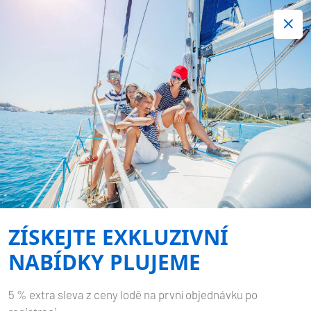
+420 720 755 085
Kontakt:
Spousta zajímavých last minute nabídek.
Objednejte nyní!
Nezávazná rezervace
-
BAVARIA CRUISER 46
DALISA III
ZÍSKEJTE EXKLUZIVNÍ
Domů
Zpět na výsledky hledání
Bavaria Cruiser 46 Dalisa III
NABÍDKY PLUJEME
5 % extra sleva z ceny lodě na první objednávku po