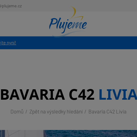
@plujeme.cz
jte nyní!
BAVARIA C42
LIVI
Domů
Zpět na výsledky hledání
Bavaria C42 Livia