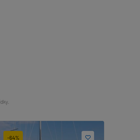
-26%
2.345 €
3.190 €
ídky.
-64%
-22%