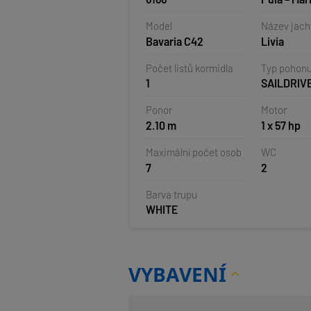
Veruda, C
Model
Název jach
Bavaria C42
Livia
Počet listů kormidla
Typ pohon
1
SAILDRIV
Ponor
Motor
2.10 m
1 x 57 hp
Maximální počet osob
WC
7
2
Barva trupu
WHITE
VYBAVENÍ