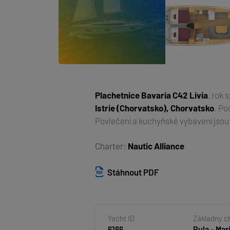
Plachetnice
Bavaria C42 Livia
, rok 
Istrie (Chorvatsko), Chorvatsko
. Po
Povlečení a kuchyňské vybavení jsou
Charter:
Nautic Alliance
Stáhnout PDF
Yacht ID
Základny c
6166
Pula – Mar