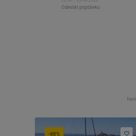
Odeslat poptávku
Nemů
-68%