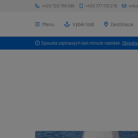
+420 720 755 085
+420 777 170 276
info
Menu
Výběr lodí
Destinace
Spousta zajímavých last minute nabídek.
Objedne