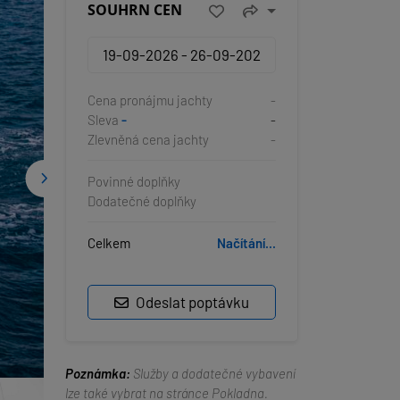
SOUHRN CEN
Cena pronájmu jachty
-
Sleva
-
-
Zlevněná cena jachty
-
Povinné doplňky
Dodatečné doplňky
Celkem
Načítání...
Odeslat poptávku
Poznámka:
Služby a dodatečné vybavení
lze také vybrat na stránce Pokladna.