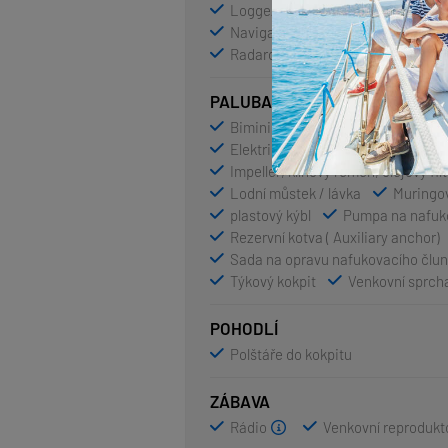
Logge/Lot/Speed/Wind
Navi
Navigační pravítko
Navigační 
Radarový odražeč
Windex
PALUBA
Bimini
Bocmanská sedačka (Bo
Elektrický kotevní vrátek
Fend
Impeller, klínový řemen, olejový filt
Lodní můstek / lávka
Muringo
plastový kýbl
Pumpa na nafuko
Rezervní kotva ( Auxiliary anchor)
Sada na opravu nafukovacího člu
Týkový kokpit
Venkovní sprch
POHODLÍ
Polštáře do kokpitu
ZÁBAVA
Rádio
Venkovní reprodukt