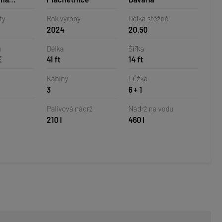
horvatsko
ty
Rok výroby
Délka stěžně
2024
20.50
u
Délka
Šířka
E
41 ft
14 ft
Kabiny
Lůžka
3
6 + 1
Palivová nádrž
Nádrž na vodu
210 l
460 l