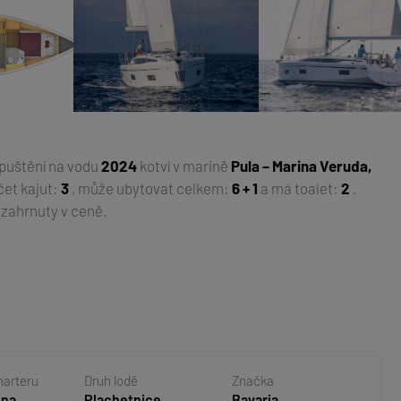
spuštění na vodu
2024
kotví v marině
Pula – Marina Veruda,
čet kajut:
3
, může ubytovat celkem:
6 + 1
a má toalet:
2
.
 zahrnuty v ceně.
harteru
Druh lodě
Značka
ina
Plachetnice
Bavaria