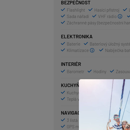
BEZPEČNOST
Flashlight
Hasící přístroj
Sada nářadí
VHF rádio
Záchranné pásy (bezpečnostní ha
ELEKTRONIKA
Baterie
Bateriový úložný sys
Klimatizace
Nabíječka bat
INTERIÉR
Barometr
Hodiny
Zasouva
KUCHYŇKA
Kuchyňské potřeby ( kuchyňské zař
Teplá voda
NAVIGACE
3 listá sklopná vrtule
AIS
GPS mapový plotter - kokpit