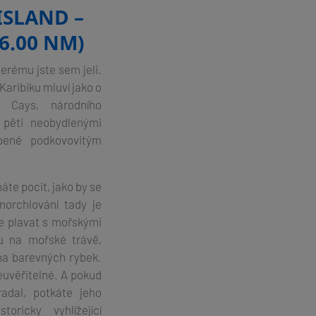
ISLAND –
6.00 NM)
terému jste sem jeli.
Karibiku mluví jako o
 Cays, národního
pěti neobydlenými
opené podkovovitým
áte pocit, jako by se
norchlování tady je
te plavat s mořskými
ou na mořské trávě,
jna barevných rybek.
neuvěřitelné. A pokud
adal, potkáte jeho
oricky vyhlížející