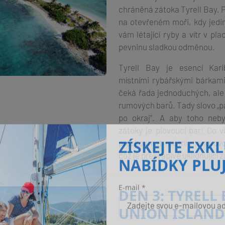
chráněná zátoka Tyrell Bay. 
na otevřeném moři, kdy jedi
vám létající ryby a vítr v pl
pevninu sladkou odměnou.
Tyrell Bay je esencí Kari
místními rybářskými bárkam
čeká řada jednoduchých, ale 
rumových barů. Tady slovo „p
po okraj“. A aby toho neby
zátoky je plovoucí bar! Co v
prozkoumat místní mangrovo
ZÍSKEJTE EXK
což je překvapivě uklidňující z
NABÍDKY PLU
DEN 3: TYRELL 
E-mail *
UNION ISLAND 