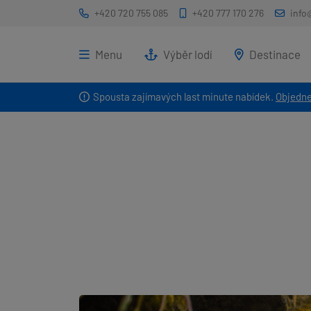
+420 720 755 085
+420 777 170 276
info
Menu
Výběr lodí
Destinace
Spousta zajímavých last minute nabídek.
Objedne