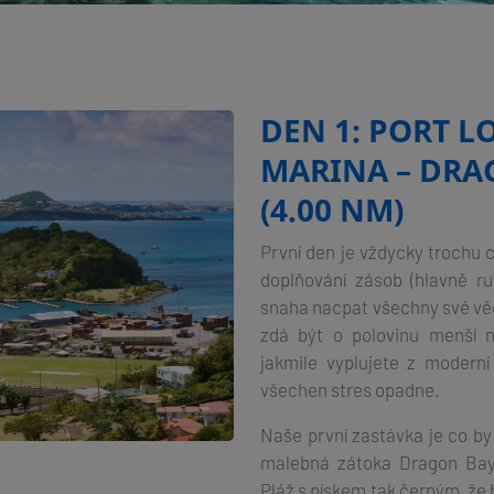
DEN 1: PORT L
MARINA – DRA
(4.00 NM)
První den je vždycky trochu c
doplňování zásob (hlavně r
snaha nacpat všechny své věci
zdá být o polovinu menší n
jakmile vyplujete z moderní
všechen stres opadne.
Naše první zastávka je co b
malebná zátoka Dragon Bay.
Pláž s pískem tak černým, že 