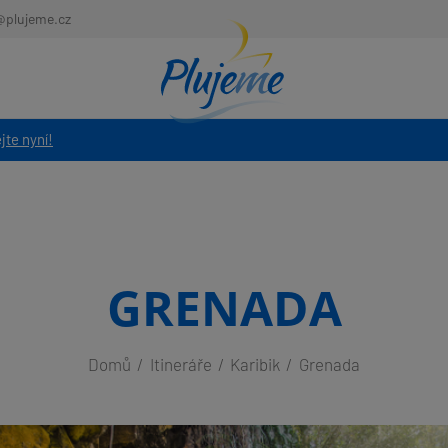
@plujeme.cz
jte nyní!
GRENADA
Domů
Itineráře
Karibik
Grenada