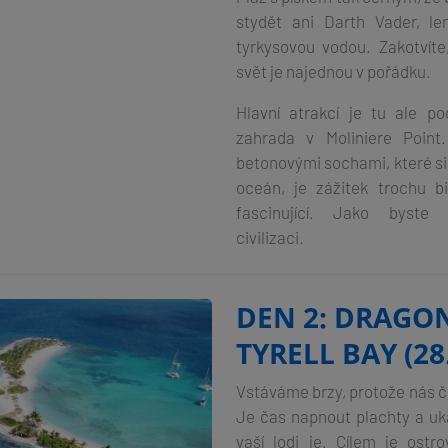
stydět ani Darth Vader, l
tyrkysovou vodou. Zakotvíte
svět je najednou v pořádku.
Hlavní atrakcí je tu ale p
zahrada v Moliniere Point
betonovými sochami, které s
oceán, je zážitek trochu bi
fascinující. Jako byste o
civilizaci.
DEN 2: DRAGON
TYRELL BAY (28
Vstáváme brzy, protože nás 
Je čas napnout plachty a uk
vaší lodi je. Cílem je ostr