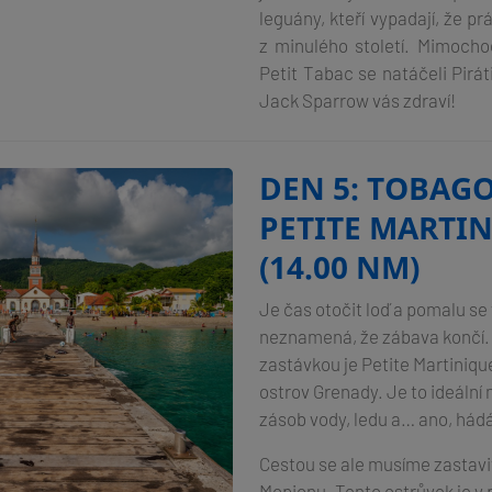
leguány, kteří vypadají, že p
z minulého století. Mimoch
Petit Tabac se natáčeli Pirát
Jack Sparrow vás zdraví!
DEN 5: TOBAGO
PETITE MARTI
(14.00 NM)
Je čas otočit loď a pomalu se v
neznamená, že zábava končí. 
zastávkou je Petite Martiniqu
ostrov Grenady. Je to ideální 
zásob vody, ledu a… ano, hád
Cestou se ale musíme zastavi
Mopionu. Tento ostrůvek je v 