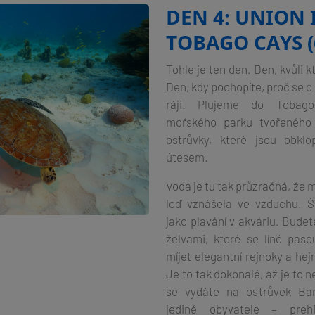
DEN 4: UNION 
TOBAGO CAYS (
Tohle je ten den. Den, kvůli k
Den, kdy pochopíte, proč se o 
ráji. Plujeme do Tobago
mořského parku tvořeného 
ostrůvky, které jsou obkl
útesem.
Voda je tu tak průzračná, že m
loď vznášela ve vzduchu. Š
jako plavání v akváriu. Bude
želvami, které se líně pas
míjet elegantní rejnoky a he
Je to tak dokonalé, až je to 
se vydáte na ostrůvek Bar
jediné obyvatele – prehist