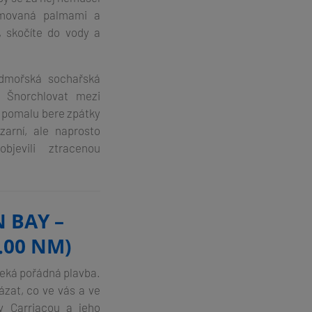
emovaná palmami a
, skočíte do vody a
odmořská sochařská
. Šnorchlovat mezi
i pomalu bere zpátky
zarní, ale naprosto
bjevili ztracenou
 BAY –
.00 NM)
čeká pořádná plavba.
ázat, co ve vás a ve
ov Carriacou a jeho