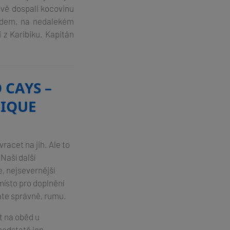
rávě dospali kocovinu
odem, na nedalekém
i z Karibiku. Kapitán
 CAYS –
NIQUE
racet na jih. Ale to
Naší další
e, nejsevernější
místo pro doplnění
áte správně, rumu.
t na oběd u
podstatě jen