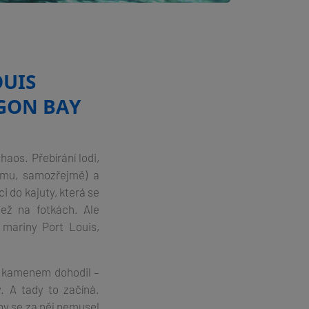
OUIS
GON BAY
haos. Přebírání lodi,
umu, samozřejmě) a
 do kajuty, která se
ež na fotkách. Ale
 mariny Port Louis,
y kamenem dohodil –
 A tady to začíná.
by se za něj nemusel