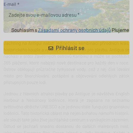
registraci
E-mail *
Souhlasím s
Zásadami ochrany osobních údajů
Plujeme
Jachting na Antigui nabízí jedinečnou kombinaci přírodních krás,
historického kouzla a vynikajících podmínek pro plavbu. Antigua se
Přihlásit se
nachází v srdci Závětrných ostrovů Karibiku a může se pochlubit
365 plážemi, které nabízejí nové destinace pro každý den v roce.
Ostrov obklopují průzračné tyrkysové vody, což z něj činí ideální
místo pro šnorchlování, potápění a objevování odlehlých zátok
přístupných pouze lodí.
Jednou z hlavních atrakcí plavby po Antigue je návštěva English
Harbour a Nelsonovy loděnice, která je zapsána na seznamu
světového dědictví UNESCO a je jedinou stále fungující gruzínskou
loděnicí. Tato historická oblast má nejen bohatou námořní historii,
ale slouží také jako živé jachtařské centrum s vynikajícím zázemím.
Odtud se jachtaři snadno dostanou do dalších malebných míst,
jako jsou Freeman Bay, Green Island a Jolly Harbour. Každé z