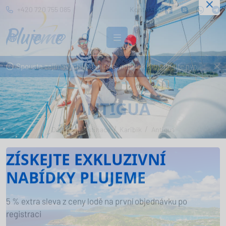
+420 720 755 085
Kontakt:
Spousta zajímavých last minute nabídek.
Objednejte nyní!
ANTIGUA
Domů
Destinace
Karibik
Antigua
ZÍSKEJTE EXKLUZIVNÍ
NABÍDKY PLUJEME
5 % extra sleva z ceny lodě na první objednávku po