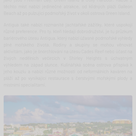
těchto míst nabízí jedinečné atrakce, od klidných pláží Galleon
Beach až po pulzující podmořský život v okolí ostrova Green Island.
Antigua také nabízí rozmanité jachtařské zážitky, které uspokojí
různé preference. Pro ty, kteří hledají dobrodružství, je tu průzkum
bariérového útesu Antigua, který nabízí úžasné podmořské výhledy
plné mořského života. Rodiny a skupiny se mohou věnovat
aktivitám, jako je šnorchlování na útesu Cades Reef nebo účast na
živých nedělních večírcích v Shirley Heights s úchvatným
výhledem na západ slunce. Kulinářská scéna ostrova přispívá k
jeho kouzlu a nabízí různé možnosti od neformálních kaváren na
pláži až po vynikající restaurace s čerstvými mořskými plody a
místními specialitami.