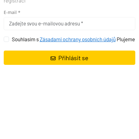
registraci
E-mail *
Souhlasím s
Zásadami ochrany osobních údajů
Plujeme
Přihlásit se
PROČ SI VYBRAT LÍBÁNKY NA
JACHTĚ?
Zapomeňte na přecpané pláže a hotelové komplexy, kde o
soukromí můžete jen snít. Dovolená na lodi je únik do vlastního
světa.