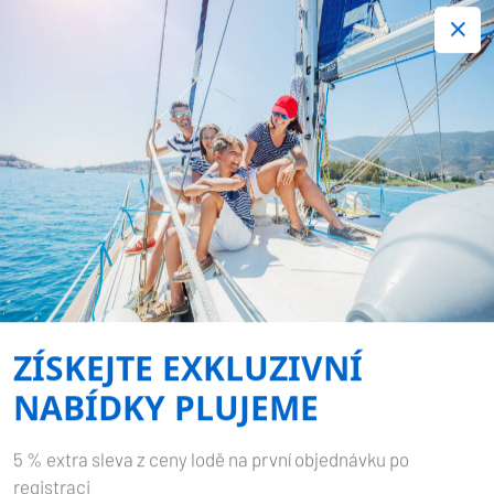
+420 720 755 085
Kontakt:
Spousta zajímavých last minute nabídek.
Objednejte nyní!
JADRANSKÝ VÍTR
Published by
Plujeme
on
11.11.2022
Domů
Blog
Jadranský vítr
ZÍSKEJTE EXKLUZIVNÍ
NABÍDKY PLUJEME
5 % extra sleva z ceny lodě na první objednávku po