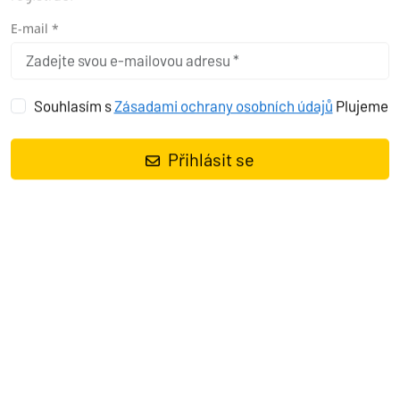
registraci
E-mail *
Souhlasím s
Zásadami ochrany osobních údajů
Plujeme
Přihlásit se
VÍTR
Přírodní živel, který pomáhá i ničí, živel, který se nám stále nedaří
ovládnout.
STŘEDOMOŘSKÝ VÍTR
Jachtaře z České republiky budou nejvíce zajímat větry
Středozemního moře, protože právě zde tráví většina z nich svou
dovolenou. Zajímavé je, že každý vítr zde má své jméno.
Středozemní moře je velmi specifické moře, obklopené pevninami