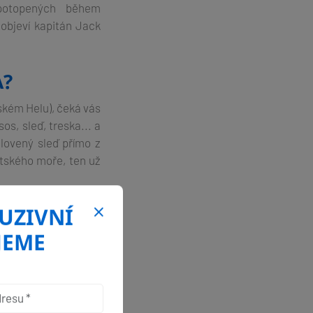
 potopených během
 objeví kapitán Jack
A?
kém Helu), čeká vás
os, sleď, treska... a
ulovený sleď přímo z
tského moře, ten už
LUZIVNÍ
JEME
ů:
keré oblečení a vy