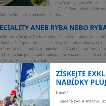
pozůstatky starých lodí
válek? Skoro čekáte, kdy se
Kapitán Haddock ze slavného Tintina).
PECIALITY ANEB RYBA NEBO RYB
v některém z přístavů (třeba v německém Warnemünde nebo pols
ní kuchyně. Zapomeňte na pizzu či gyros; tady vládne ryba. Los
eď, protože bez něj by to nebylo ono. A jak chutná čerstvě 
to takhle: kdo jednou ochutnal čerstvě vyuzeného sledě u Bal
jíst konzervy ze supermarketu.
S SEBOU?
ZÍSKEJTE EXK
NABÍDKY PLU
 přesvědčil (nebo jste prostě jen dobrodruh), tady máte pár tip
da a kalhoty – bez nich ani ránu!
E-mail *
kým čajem nebo grogem (věřte mi).
smysl pro humor – protože když vám potřetí za den zmokne veš