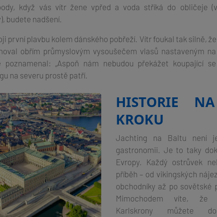
body, když vás vítr žene vpřed a voda stříká do obličeje (
, budete nadšení.
i první plavbu kolem dánského pobřeží. Vítr foukal tak silně, že
noval obřím průmyslovým vysoušečem vlasů nastaveným na s
 poznamenal: „Aspoň nám nebudou překážet koupající se tu
gu na severu prostě patří.
HISTORIE N
KROKU
Jachting na Baltu není j
gastronomii. Je to taky dok
Evropy. Každý ostrůvek ne
příběh – od vikingských náje
obchodníky až po sovětské 
Mimochodem víte, že p
Karlskrony můžete do