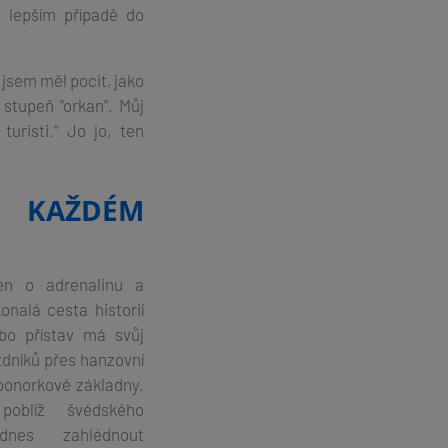
v lepším případě do
 jsem měl pocit, jako
tupeň "orkan". Můj
risti.“ Jo jo, ten
A KAŽDÉM
en o adrenalinu a
onalá cesta historií
bo přístav má svůj
zdníků přes hanzovní
ponorkové základny.
oblíž švédského
dnes zahlédnout