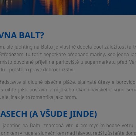
VNA BALT?
, ale jachting na Baltu je vlastně docela cool záležitost (a to
 Středozemí tu totiž nepotkáte přecpané mariny, kde jedna loď
 místo dovolené přijeli na parkoviště u supermarketu před V
odu – prostě to pravé dobrodružství!
Představte si dlouhé písečné pláže, skalnaté útesy a borovicov
s cítíte jako postava z nějakého skandinávského krimi seriá
, ale jinak je to romantika jako hrom.
LASECH (A VŠUDE JINDE)
 – jachting na Baltu znamená vítr. A tím myslím hodně větru.
drinkem v ruce a slunečníkem nad hlavou, radši zůstaňte dom