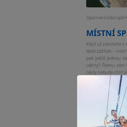
Sparrow (nebo spíš 
MÍSTNÍ S
Když už zakotvíte 
další zážitek – míst
pak ještě jednou sl
udírny? Řeknu vám 
nikdy nebude chtít 
TAKŽE CO 
Pokud vás můj článek
Nepromokavá bun
Termoska s hor
Dobrá nálada a 