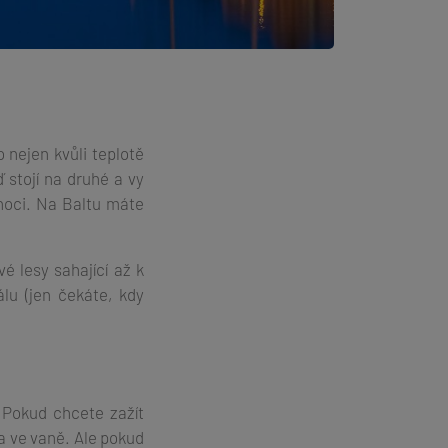
 nejen kvůli teplotě
 stojí na druhé a vy
ánoci. Na Baltu máte
é lesy sahající až k
lu (jen čekáte, kdy
 Pokud chcete zažít
a ve vaně. Ale pokud