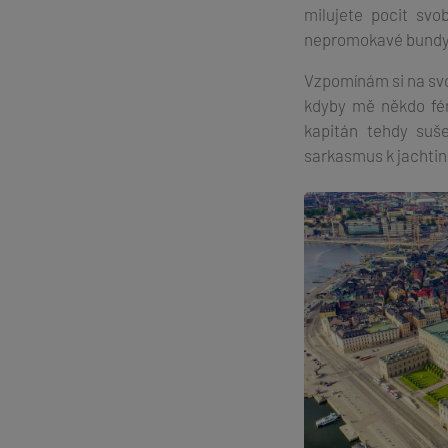
milujete pocit svo
nepromokavé bundy)
Vzpomínám si na svoj
kdyby mě někdo fé
kapitán tehdy suše
sarkasmus k jachtin