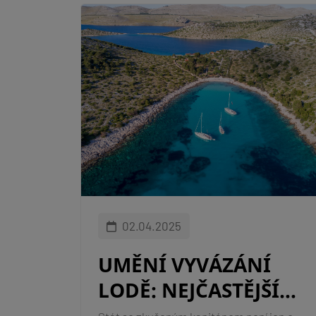
02.04.2025
UMĚNÍ VYVÁZÁNÍ
LODĚ: NEJČASTĚJŠÍ
CHYBY A JAK SE JIM