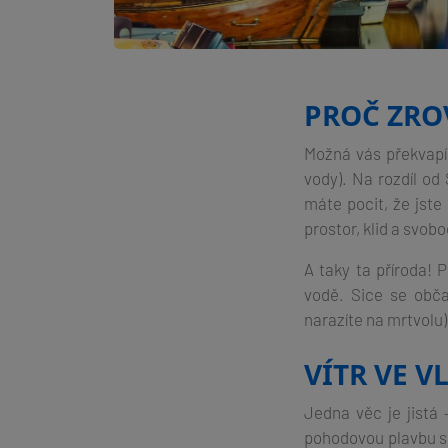
PROČ ZRO
Možná vás překvapím
vody). Na rozdíl od
máte pocit, že jste
prostor, klid a svob
A taky ta příroda! 
vodě. Sice se obča
narazíte na mrtvolu)
VÍTR VE V
Jedna věc je jistá
pohodovou plavbu s 