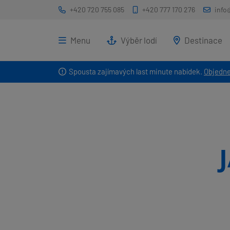
+420 720 755 085
+420 777 170 276
info
Menu
Výběr lodí
Destinace
Spousta zajímavých last minute nabídek.
Objedne