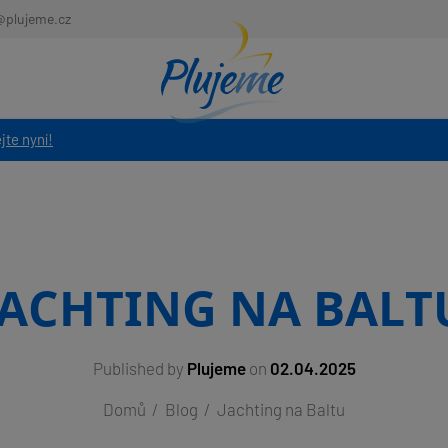
@plujeme.cz
jte nyní!
JACHTING NA BALT
Published by
Plujeme
on
02.04.2025
Domů
Blog
Jachting na Baltu