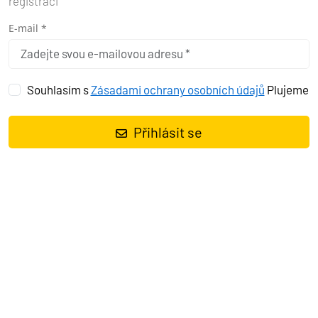
registraci
E-mail *
Souhlasím s
Zásadami ochrany osobních údajů
Plujeme
Přihlásit se
PROČ PRÁVĚ SPORADY?
Když se řekne Řecko, většině lidí naskočí Kyklady s jejich bílými
domečky nebo Kréta plná turistů. Ale v Egejském moři se tak
trochu stranou hlavního zájmu krčí souostroví, které je pro mě
esencí toho nejlepšího, co Řecko nabízí.
Sporady. Už ten název,