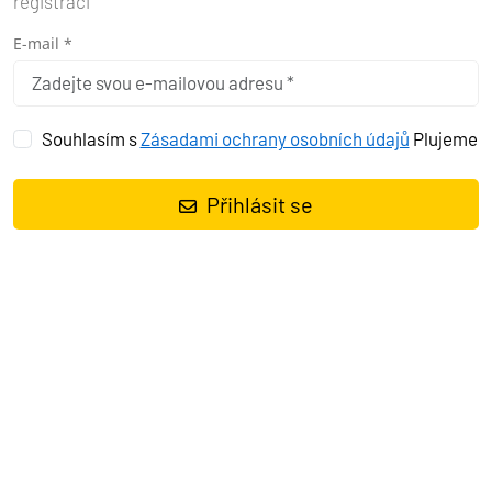
registraci
E-mail *
Souhlasím s
Zásadami ochrany osobních údajů
Plujeme
Přihlásit se
PROČ ZVOLIT BALEÁRY JAKO CÍL
PRO JACHTING
Každý z hlavních ostrovů Baleár má svůj jedinečný šarm a
atmosféru. Mallorca je rájem pro milovníky historie a architektury,
Menorca vás přivítá svou divokou přírodou a klidem, Ibiza