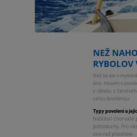
NEŽ NAHO
RYBOLOV 
Než se ale v myšlen
Ano, mluvím o povole
v obleku z čerstvé
celou dovolenou.
Typy povolení a jej
Naštěstí Chorvaté 
jednoduchý. Pro nás
více než přátelské: