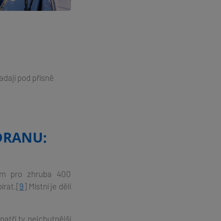
adají pod přísně
DRANU:
m pro zhruba 400
írat.[
9
] Místní je dělí
atří ty nejchutnější