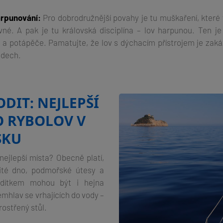
arpunování:
Pro dobrodružnější povahy je tu muškaření, které v
né. A pak je tu královská disciplína – lov harpunou. Ten je
 a potápěče. Pamatujte, že lov s dýchacím přístrojem je zaká
ádech.
DIT: NEJLEPŠÍ
O RYBOLOV V
SKU
nejlepší místa? Obecně platí,
nité dno, podmořské útesy a
dítkem mohou být i hejna
mhlav se vrhajících do vody –
rostřený stůl.