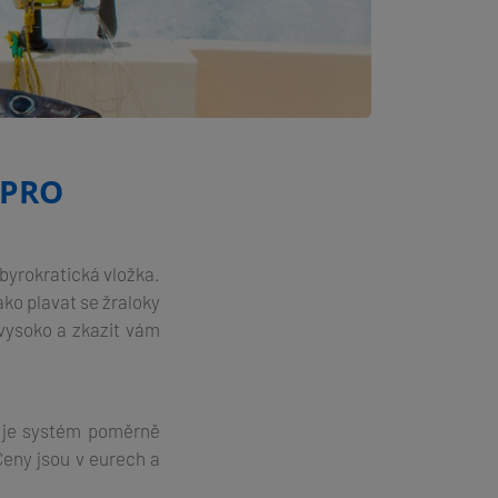
 PRO
byrokratická vložka.
ako plavat se žraloky
vysoko a zkazit vám
k je systém poměrně
Ceny jsou v eurech a