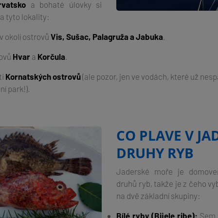
rvatsko
a bohaté úlovky si
 tyto lokality:
 okolí ostrovů
Vis, Sušac, Palagruža a Jabuka
.
rovů
Hvar
a
Korčula
.
ti
Kornatských ostrovů
(ale pozor, jen ve vodách, které už nesp
í park!).
CO PLAVE V JA
DRUHY RYB
Jaderské moře je domove
druhů ryb, takže je z čeho vyb
na dvě základní skupiny:
Bílé ryby (Bijele ribe):
Sem p