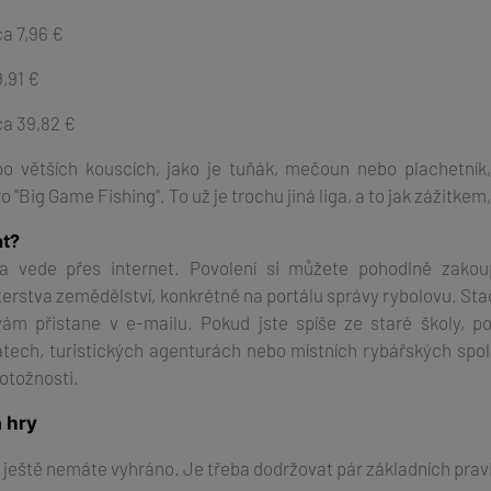
a 7,96 €
,91 €
a 39,82 €
o větších kouscích, jako je tuňák, mečoun nebo plachetník
ro "Big Game Fishing".
To už je trochu jiná liga, a to jak zážitkem
at?
ta vede přes internet. Povolení si můžete pohodlně zakou
erstva zemědělství, konkrétně na portálu správy rybolovu.
Stač
vám přistane v e-mailu.
Pokud jste spíše ze staré školy, po
átech, turistických agenturách nebo místních rybářských spol
totožnosti.
a hry
 ještě nemáte vyhráno. Je třeba dodržovat pár základních prav