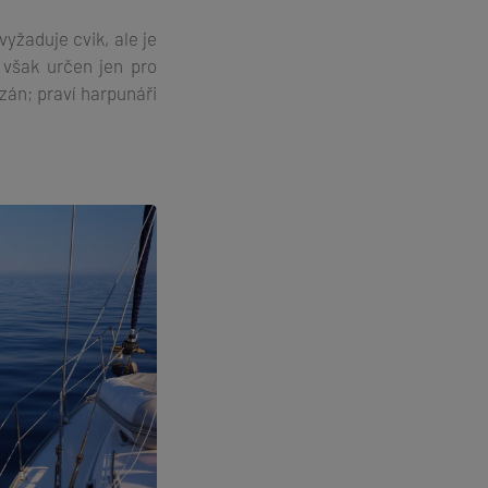
yžaduje cvik, ale je
 však určen jen pro
zán; praví harpunáři