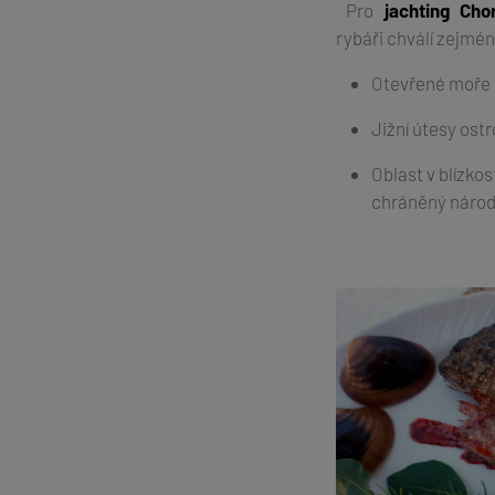
Pro
jachting Cho
rybáři chválí zejména
Otevřené moře v
Jižní útesy ost
Oblast v blízkos
chráněný národn