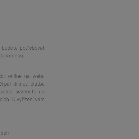
, budete potřebovat
, tak cenou.
pit online na webu
í pár kliknutí, platba
volení seženete i v
cích.
K vyřízení vám
idel: