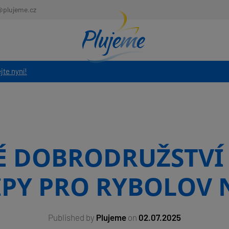
@plujeme.cz
jte nyní!
É DOBRODRUŽSTVÍ 
IPY PRO RYBOLOV
Published by
Plujeme
on
02.07.2025