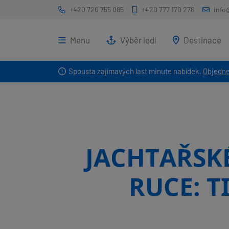
+420 720 755 085
+420 777 170 276
info
Menu
Výběr lodí
Destinace
Spousta zajímavých last minute nabídek.
Objedne
JACHTAŘSK
RUCE: T