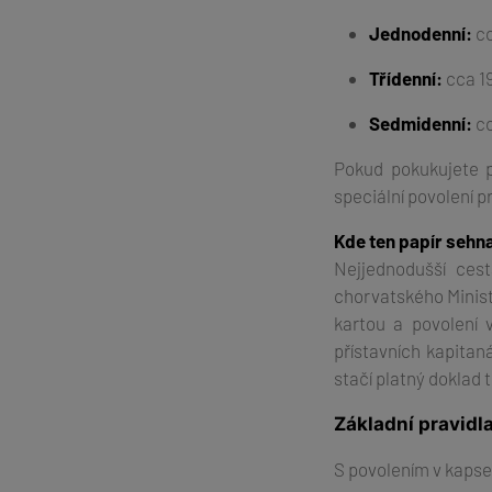
Jednodenní:
cc
Třídenní:
cca 19
Sedmidenní:
cc
Pokud pokukujete p
speciální povolení p
Kde ten papír sehn
Nejjednodušší ces
chorvatského Minist
kartou a povolení 
přístavních kapitan
stačí platný doklad 
Základní pravidl
S povolením v kapse