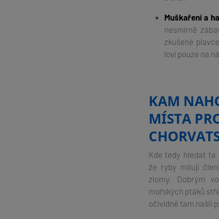
Muškaření a h
nesmírně zábav
zkušené plavce
loví pouze na n
KAM NAHO
MÍSTA PR
CHORVAT
Kde tedy hledat ta 
že ryby milují čle
zlomy. Dobrým vo
mořských ptáků stře
očividně tam našli p