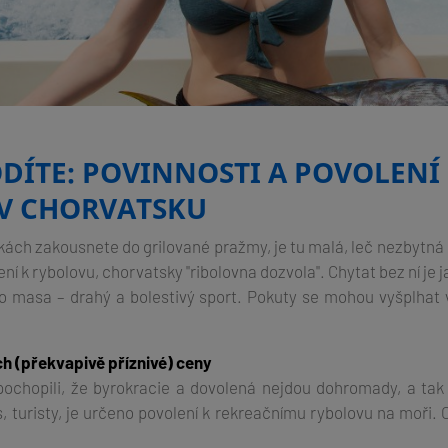
DÍTE: POVINNOSTI A POVOLENÍ
V CHORVATSKU
kách zakousnete do grilované pražmy, je tu malá, leč nezbytná 
ní k rybolovu, chorvatsky "ribolovna dozvola". Chytat bez ní je j
ho masa – drahý a bolestivý sport. Pokuty se mohou vyšplhat 
ich (překvapivě příznivé) ceny
pochopili, že byrokracie a dovolená nejdou dohromady, a ta
, turisty, je určeno povolení k rekreačnímu rybolovu na moři. 