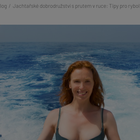
log
Jachtařské dobrodružství s prutem v ruce: Tipy pro rybol