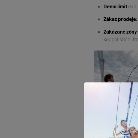
Denní limit:
Na 
Zákaz prodeje:
Zakázané zóny
koupalištích.
Re