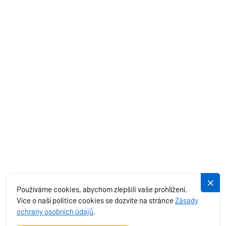
AKČNÍ NABÍDKY
STŘEDOZEMNÍ MOŘE
EXOTIKA
SLUŽBY
PLUJEME.CZ
Používáme cookies, abychom zlepšili vaše prohlížení.
Více o naší politice cookies se dozvíte na stránce
Zásady
ochrany osobních údajů
.