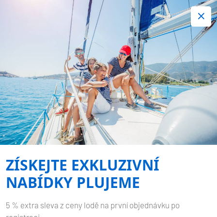
+420 720 755 085
Kontakt:
Spousta zajímavých last minute nabídek.
Objednejte nyní!
BAHAMY
Published by
Plujeme
on
16.01.2025
Domů
Blog
Bahamy
ZÍSKEJTE EXKLUZIVNÍ
NABÍDKY PLUJEME
5 % extra sleva z ceny lodě na první objednávku po