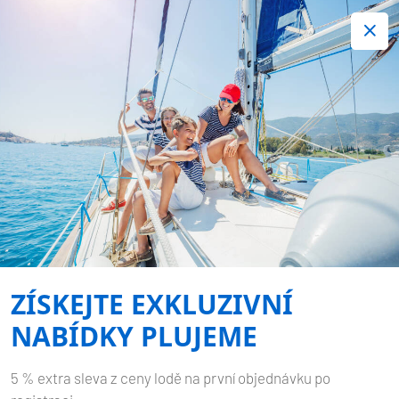
+420 720 755 085
Kontakt:
Spousta zajímavých last minute nabídek.
Objednejte nyní!
JACHTAŘSKÝ PRŮVODCE
CHORVATSKEM 888
Published by
Plujeme
on
03.12.2025
ZÍSKEJTE EXKLUZIVNÍ
Domů
Blog
Jachtařský průvodce Chorvatskem 888
NABÍDKY PLUJEME
5 % extra sleva z ceny lodě na první objednávku po