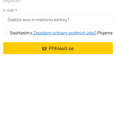
registraci
E-mail *
Souhlasím s
Zásadami ochrany osobních údajů
Plujeme
Přihlásit se
Pokud jste někdy slyšeli v
marině u piva větu: „Hele, co
píšou v osmičkách?“, tak vězte,
že se nejedná o tajný kód
zednářské lóže.
888
je prostě
pojem. Je to ten typ knihy,
kterou když zapomenete doma
na stole, máte chuť se pro ni
vrátit i z hranic Rakouska.
Proč? Protože Jadran je sice