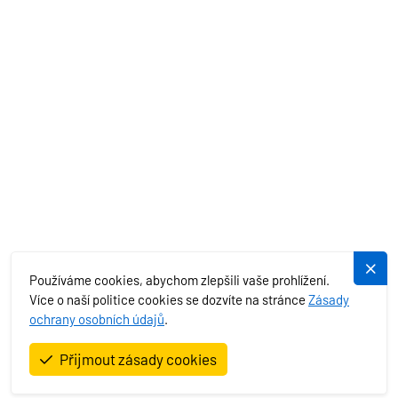
EXOTIKA
SLUŽBY
PLUJEME.CZ
Používáme cookies, abychom zlepšili vaše prohlížení.
Více o naší politice cookies se dozvíte na stránce
Zásady
ochrany osobních údajů
.
Plujeme rádi s.r.o. © 2026. All Rights Reserved.
Přijmout zásady cookies