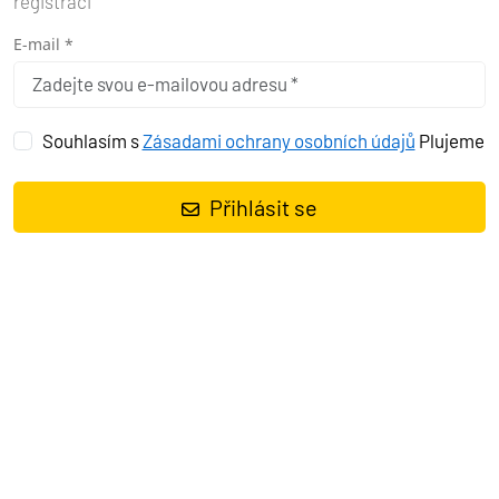
registraci
E-mail *
Souhlasím s
Zásadami ochrany osobních údajů
Plujeme
Přihlásit se
Motorová loď
Merry Fisher 895 Sport Offshore Surprise
, rok
spuštění na vodu
2023
kotví v marině
Marina Punat, Krk,
Kvarnerský záliv (Chorvatsko), Chorvatsko
. Počet kajut:
2
, může