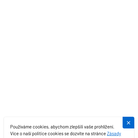
AKČNÍ NABÍDKY
STŘEDOZEMNÍ MOŘE
EXOTIKA
SLUŽBY
PLUJEME.CZ
Používáme cookies, abychom zlepšili vaše prohlížení.
Více o naší politice cookies se dozvíte na stránce
Zásady