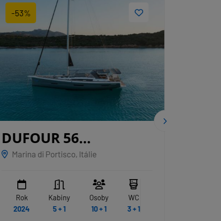
-53%
-64%
DUFOUR 56
DUF
EXCLUSIVE
ALBUS
GRY
Marina di Portisco, Itálie
Sardin
Rok
Kabiny
Osoby
WC
Rok
2024
5 + 1
10 + 1
3 + 1
2020