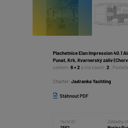
Plachetnice
Elan Impression 40.1 Ai
Punat, Krk, Kvarnerský záliv (Chor
celkem:
6 + 2
a má toalet:
2
. Povleč
Charter:
Jadranka Yachting
Stáhnout PDF
Yacht ID
Základny c
2562
Marina Pun