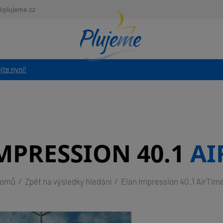
@plujeme.cz
jte nyní!
MPRESSION 40.1
AI
omů
Zpět na výsledky hledání
Elan Impression 40.1 AirTime