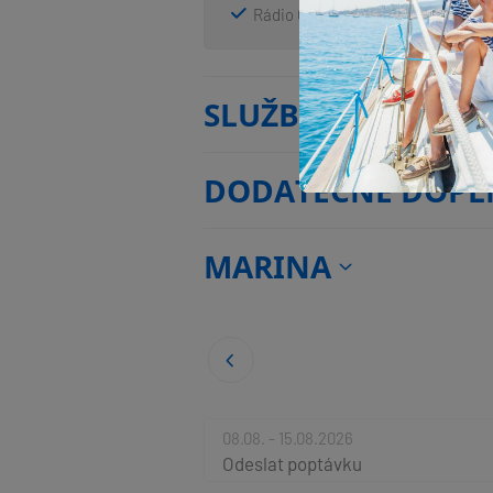
Rádio CD mp3 přehrávač + USB
SLUŽBY
DODATEČNÉ DOPL
MARINA
08.08. - 15.08.2026
Odeslat poptávku