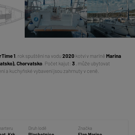
rTime 1
, rok spuštění na vodu
2020
kotví v marině
Marina
vatsko), Chorvatsko
. Počet kajut:
3
, může ubytovat
ení a kuchyňské vybavení jsou zahrnuty v ceně.
harteru
Druh lodě
Značka
at, Krk,
Plachetnice
Elan Marine