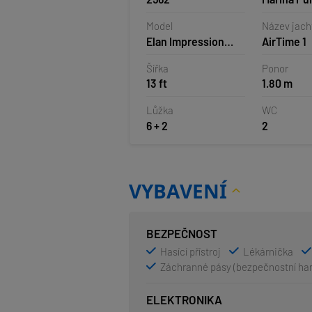
Chorvatsk
Model
Název jach
Elan Impression
AirTime 1
40.1
Šířka
Ponor
13 ft
1.80 m
Lůžka
WC
6 + 2
2
VYBAVENÍ
BEZPEČNOST
Hasící přístroj
Lékárnička
Záchranné pásy (bezpečnostní ha
ELEKTRONIKA