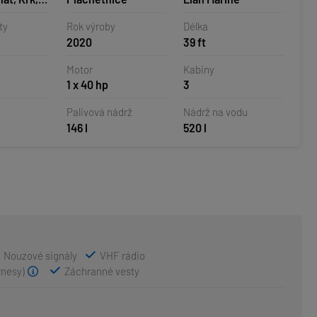
o
ty
Rok výroby
Délka
2020
39 ft
Motor
Kabiny
1 x 40 hp
3
Palivová nádrž
Nádrž na vodu
146 l
520 l
Nouzové signály
VHF rádio
rnesy)
Záchranné vesty