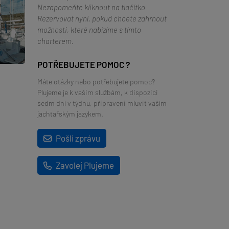
Nezapomeňte kliknout na tlačítko
Rezervovat nyní, pokud chcete zahrnout
možnosti, které nabízíme s tímto
charterem.
POTŘEBUJETE POMOC ?
Máte otázky nebo potřebujete pomoc?
Plujeme je k vašim službám, k dispozici
sedm dní v týdnu, připraveni mluvit vaším
jachtařským jazykem.
Pošli zprávu
Zavolej Plujeme