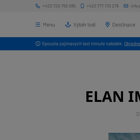
+420 720 755 085
+420 777 170 276
info
Menu
Výběr lodí
Destinace
Spousta zajímavých last minute nabídek.
Objedne
ELAN I
D