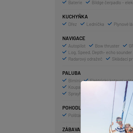
Baterie
Bildge čerpadlo – elek
KUCHYŇKA
Dřez
Lednička
Plynové l
NAVIGACE
Autopilot
Bow thruster
GP
Log, Speed, Depth- echo sounder
Radarový odražeč
Skládací pr
PALUBA
Bimini
Elektrický kotevní vrát
Koupací platforma
LED venkov
Sprayhood
Stoleček v kokpitě
POHODLÍ
Polštáře
Povlečení
Přikrý
ZÁBAVA