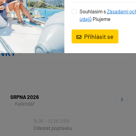
Vnitřní reproduktory
Souhlasím s
Zásadami oc
údajů
Plujeme
Přihlásit se
ŇKY
SRPNA 2026
Kalendář
15.08. - 22.08.2026
Odeslat poptávku