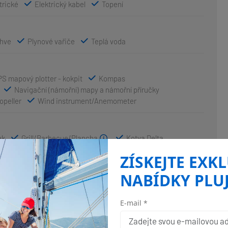
trické
Elektrický kabel
Topení
áhve
Plynové vařiče
Teplá voda
S mapový plotter - kokpit
Kompas
Navigační (námořní) mapy a námořní příručky
opeller
Wind instrument/Anemometer
ek
Grill/Barbecue/Plancha
Kotva Delta
ní osvětlení
Lednička v kokpitě
Nafukovací člun
ZÍSKEJTE EXK
Venkovní sprcha na zádi
NABÍDKY PLU
vky
E-mail *