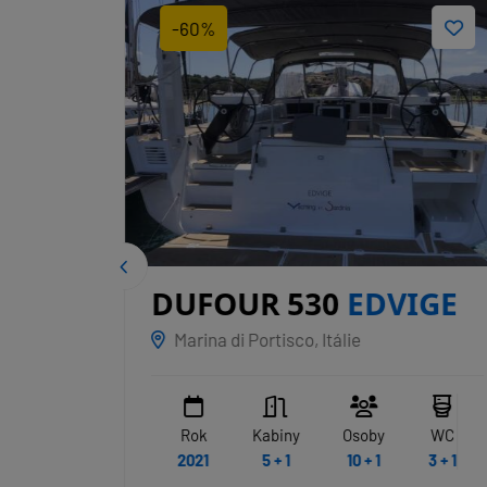
-60%
DUFOUR 530
EDVIGE
Marina di Portisco, Itálie
WC
Rok
Kabiny
Osoby
WC
4
2021
5 + 1
10 + 1
3 + 1